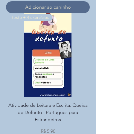
Adicionar ao carrinho
texto + 4 exercícios
Atividade de Leitura e Escrita: Queixa
de Defunto | Português para
Estrangeiros
Preço
R$ 5,90