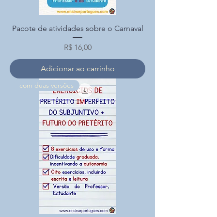
Pacote de atividades sobre o Carnaval
Preço
R$ 16,00
Adicionar ao carrinho
com duas versões