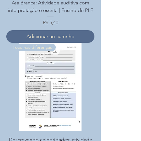
Asa Branca: Atividade auditiva com
interpretação e escrita | Ensino de PLE
Preço
R$ 5,40
Adicionar ao carrinho
Foco nas diferenças
Descrevendo celebridades: atividade