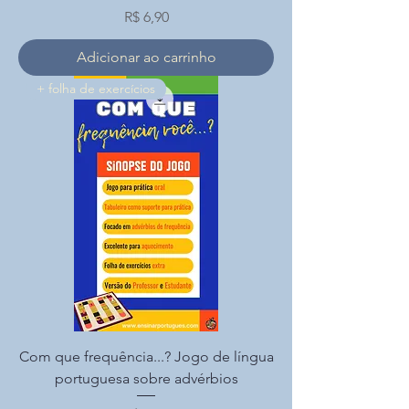
Preço
R$ 6,90
Adicionar ao carrinho
+ folha de exercícios
Com que frequência...? Jogo de língua
portuguesa sobre advérbios