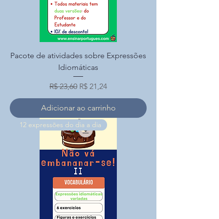
Pacote de atividades sobre Expressões
Idiomáticas
Preço normal
Preço promocional
R$ 23,60
R$ 21,24
Adicionar ao carrinho
12 expressões do dia a dia