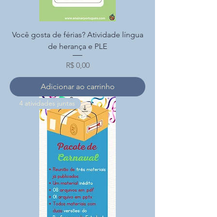
Você gosta de férias? Atividade língua
de herança e PLE
Preço
R$ 0,00
Adicionar ao carrinho
4 atividades juntas