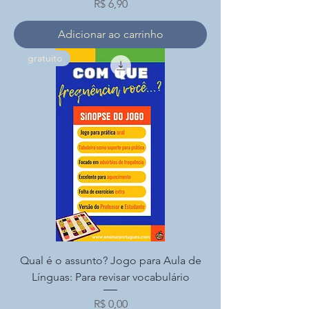
Preço
R$ 6,90
Adicionar ao carrinho
gratuito
Qual é o assunto? Jogo para Aula de
Línguas: Para revisar vocabulário
Preço
R$ 0,00