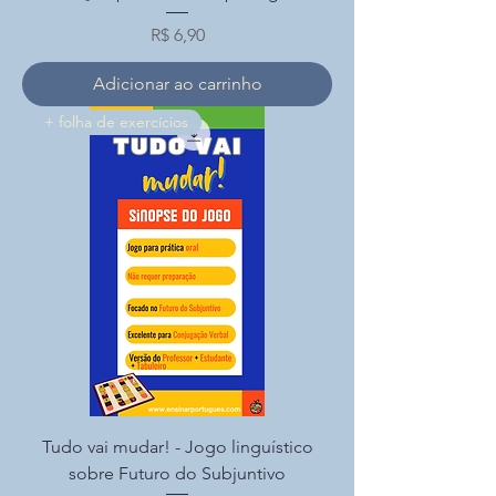
Preço
R$ 6,90
Adicionar ao carrinho
+ folha de exercícios
Tudo vai mudar! - Jogo linguístico
sobre Futuro do Subjuntivo