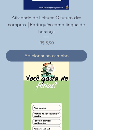
Atividade de Leitura: O futuro das
compras │Português como língua de
herança
Preço
R$ 5,90
Adicionar ao carrinho