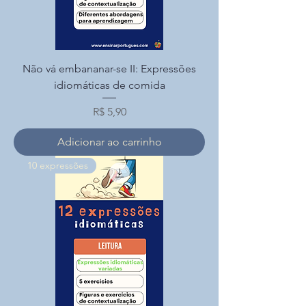
Não vá embananar-se II: Expressões
idiomáticas de comida
Preço
R$ 5,90
Adicionar ao carrinho
10 expressões