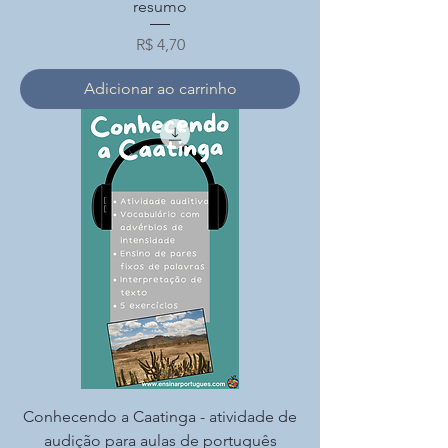
resumo
Preço
R$ 4,70
Adicionar ao carrinho
Conhecendo a Caatinga - atividade de
audição para aulas de português