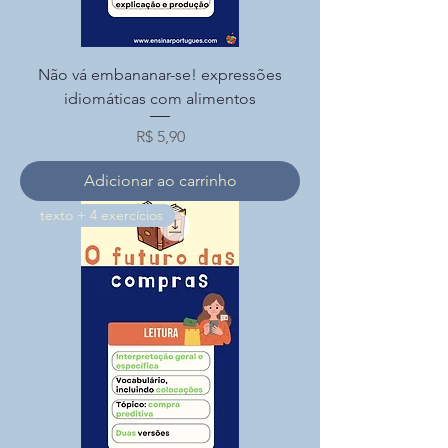
Não vá embananar-se! expressões
idiomáticas com alimentos
Preço
R$ 5,90
Adicionar ao carrinho
texto + 4 exercícios