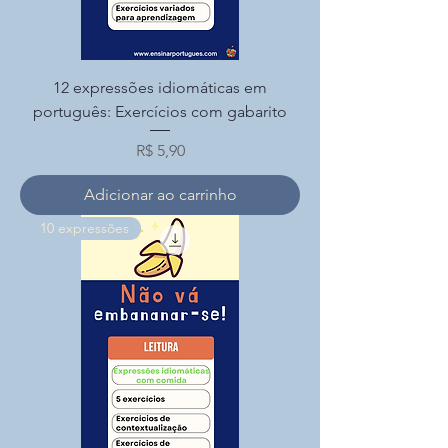
12 expressões idiomáticas em
português: Exercícios com gabarito
Preço
R$ 5,90
Adicionar ao carrinho
10 expressões