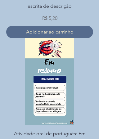
escrita de descrição
Preço
R$ 5,20
Adicionar ao carrinho
Atividade oral de português: Em