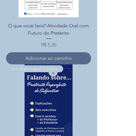
O que você faria? Atividade Oral com
Futuro do Pretérito
Preço
R$ 5,20
Adicionar ao carrinho
o indispensável + prática