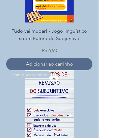
Tudo vai mudar! - Jogo linguístico
sobre Futuro do Subjuntivo
Preço
R$ 6,90
Adicionar ao carrinho
com duas versões