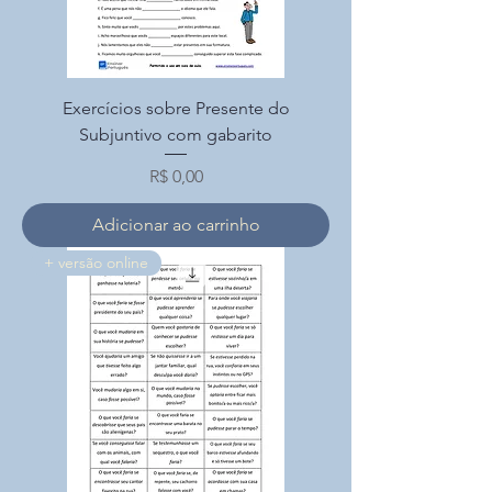
Exercícios sobre Presente do
Subjuntivo com gabarito
Preço
R$ 0,00
Adicionar ao carrinho
+ versão online