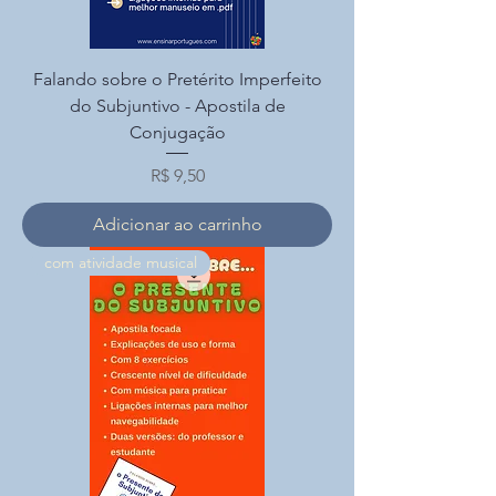
Falando sobre o Pretérito Imperfeito
do Subjuntivo - Apostila de
Conjugação
Preço
R$ 9,50
Adicionar ao carrinho
com atividade musical