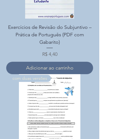
Exercícios de Revisão do Subjuntivo –
Prática de Português (PDF com
Gabarito)
Preço
R$ 4,40
Adicionar ao carrinho
com duas versões