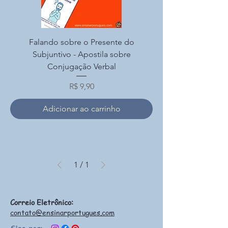
Falando sobre o Presente do
Subjuntivo - Apostila sobre
Conjugação Verbal
Preço
R$ 9,90
Adicionar ao carrinho
1
/
1
Correio Eletrônico:
contato@ensinarportugues.com