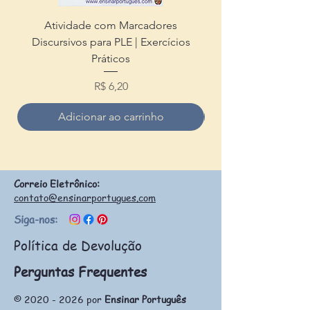
Atividade com Marcadores
Origem do Dia dos P
Discursivos para PLE | Exercícios
Práticos
Preço
R$ 6,20
Adicionar ao carrinho
Correio Eletrônico:
contato@ensinarportugues.com
Siga-nos:
Política de Devolução
Perguntas Frequentes
©
2020 - 2026
por
Ensinar Português