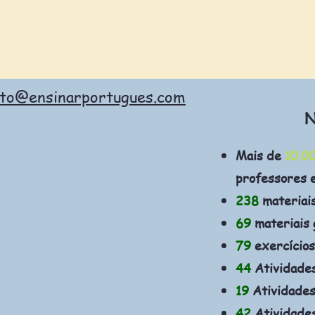
ato@ensinarportugues.com
N
Mais de
10.0
professores 
238
materiai
69
materiais 
79
exercícios
44
Atividade
19
Atividades
42
Atividades