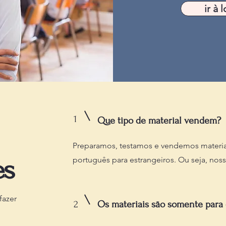
ir à l
1
Que tipo de material vendem?
Preparamos, testamos e vendemos materia
es
português para estrangeiros. Ou seja, nos
fazer
2
Os materiais são somente para 