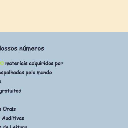
ossos números
00
materiais adquiridos por
espalhados pelo mundo
s
gratuitos
s Orais
 Auditivas
 de Leitura