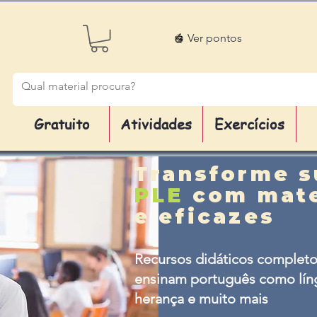
Ver pontos
Gratuito
Atividades
Exercícios
Transforme s
PLE
com mate
e eficazes
Recursos didáticos completo
ensinam português como líng
herança e muito mais