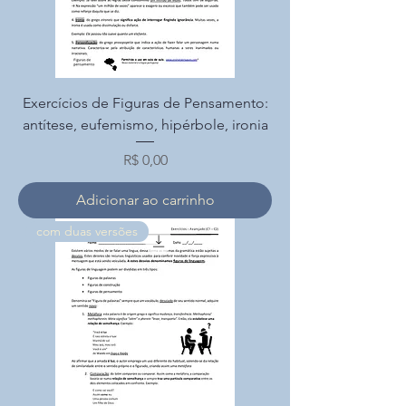
Exercícios de Figuras de Pensamento:
antítese, eufemismo, hipérbole, ironia
Preço
R$ 0,00
Adicionar ao carrinho
com duas versões