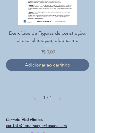
Exercícios de Figuras de construção:
elipse, aliteração, pleonasmo
Preço
R$ 0,00
Adicionar ao carrinho
1
/
1
Correio Eletrônico:
contato@ensinarportugues.com