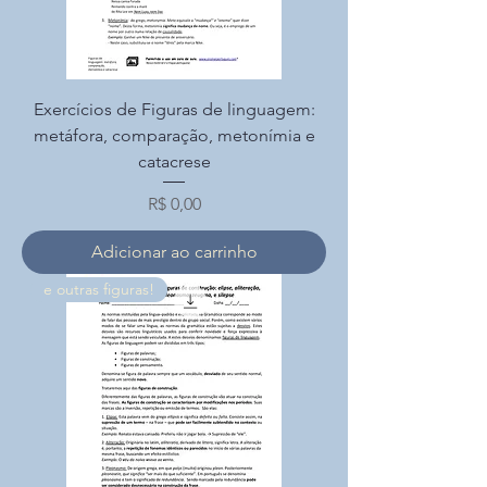
Exercícios de Figuras de linguagem:
metáfora, comparação, metonímia e
catacrese
Preço
R$ 0,00
Adicionar ao carrinho
e outras figuras!