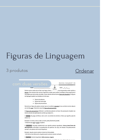
Figuras de Linguagem
3 produtos
Ordenar
com duas versões