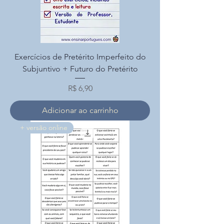
Exercícios de Pretérito Imperfeito do
Subjuntivo + Futuro do Pretérito
Preço
R$ 6,90
Adicionar ao carrinho
+ versão online