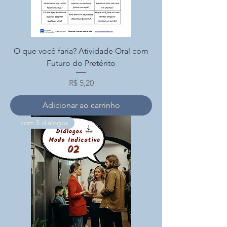
O que você faria? Atividade Oral com
Futuro do Pretérito
Preço
R$ 5,20
Adicionar ao carrinho
com 5 diálogos