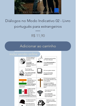
Diálogos no Modo Indicativo 02 - Livro
português para estrangeiros
Preço
R$ 11,90
Adicionar ao carrinho
inclui versão online