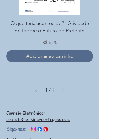
O que teria acontecido? - Atividade
oral sobre o Futuro do Pretérito
Preço
R$ 6,20
Adicionar ao carrinho
1
/
1
Correio Eletrônico:
contato@ensinarportugues.com
Siga-nos: