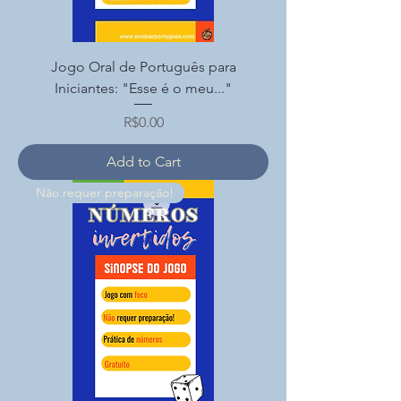
Jogo Oral de Português para
Iniciantes: "Esse é o meu..."
Price
R$0.00
Add to Cart
Não requer preparação!