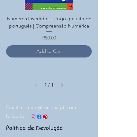
Números Invertidos – Jogo gratuito de
português | Compreensão Numérica
Price
R$0.00
Add to Cart
1
/
1
Email:
contato@escolaafpb.com
Follow us:
Política de Devolução