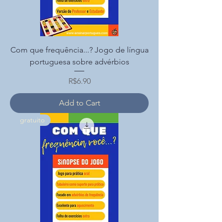
Com que frequência...? Jogo de língua
portuguesa sobre advérbios
Price
R$6.90
Add to Cart
gratuito