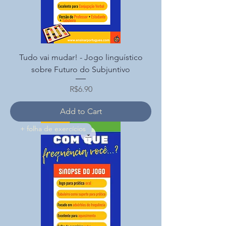
Tudo vai mudar! - Jogo linguístico
sobre Futuro do Subjuntivo
Price
R$6.90
Add to Cart
+ folha de exercícios