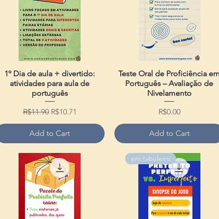
1º Dia de aula + divertido:
Quick View
Teste Oral de Proficiência e
Quick View
atividades para aula de
Português – Avaliação de
português
Nivelamento
Regular Price
Sale Price
Price
R$11.90
R$10.71
R$0.00
Add to Cart
Add to Cart
em tabuleiro