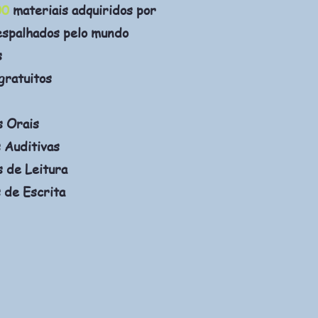
00
materiais adquiridos por
espalhados pelo mundo
s
gratuitos
s Orais
 Auditivas
 de Leitura
 de Escrita