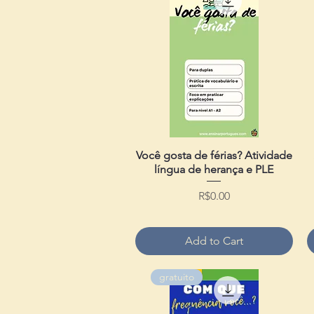
Você gosta de férias? Atividade
Quick View
língua de herança e PLE
Price
R$0.00
Add to Cart
gratuito