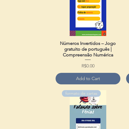
Números Invertidos – Jogo
Quick View
gratuito de português |
Compreensão Numérica
Price
R$0.00
Add to Cart
formato de cartas