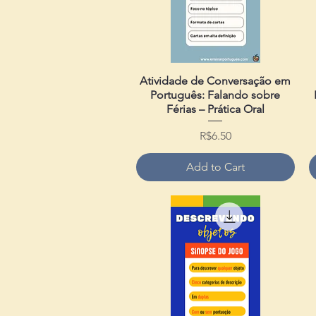
Atividade de Conversação em
Quick View
Português: Falando sobre
Férias – Prática Oral
Price
R$6.50
Add to Cart