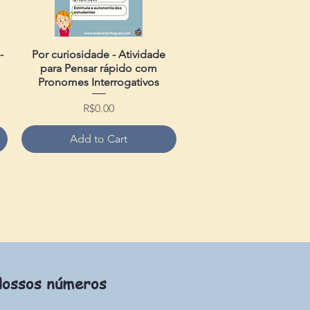
-
Por curiosidade - Atividade
Quick View
para Pensar rápido com
Pronomes Interrogativos
Price
R$0.00
Add to Cart
ossos números