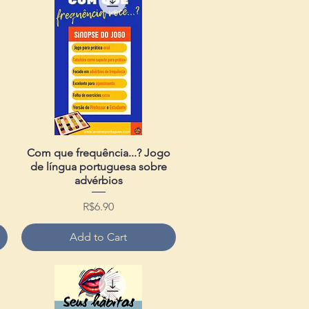
Com que frequência...? Jogo
Quick View
de língua portuguesa sobre
advérbios
Price
R$6.90
Add to Cart