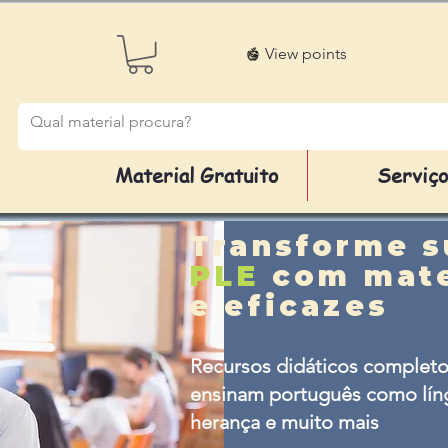
View points
Material Gratuito
Serviç
Transforme s
PLE
com mate
e eficazes
Recursos didáticos completo
ensinam português como líng
herança e muito mais