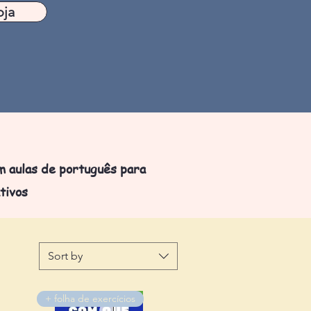
oja
m aulas de português para
tivos
Sort by
+ folha de exercícios