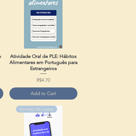
o
Atividade Oral de PLE: Hábitos
Quick View
Alimentares em Português para
Estrangeiros
Price
R$4.70
Add to Cart
formato de cartas