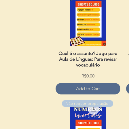
Qual é o assunto? Jogo para
Quick View
Aula de Línguas: Para revisar
vocabulário
Price
R$0.00
Add to Cart
Não requer preparação!