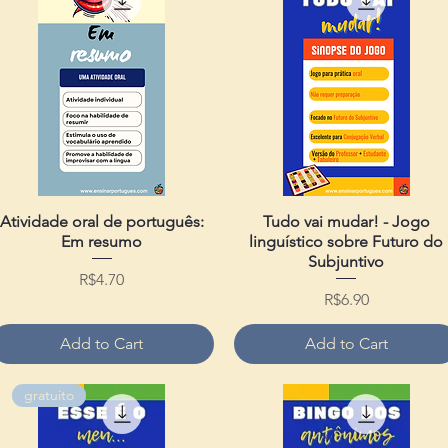
Atividade oral de português:
Quick View
Tudo vai mudar! - Jogo
Quick View
Em resumo
linguístico sobre Futuro do
Subjuntivo
Price
R$4.70
Price
R$6.90
Add to Cart
Add to Cart
gratuito