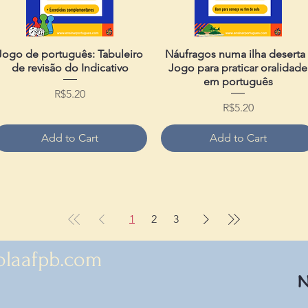
Jogo de português: Tabuleiro
Quick View
Náufragos numa ilha deserta 
Quick View
de revisão do Indicativo
Jogo para praticar oralidade
em português
Price
R$5.20
Price
R$5.20
Add to Cart
Add to Cart
1
2
3
olaafpb.com
N