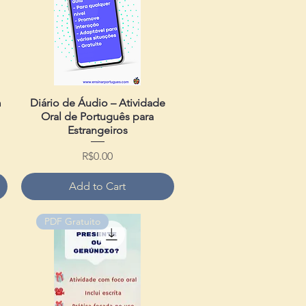
m
Diário de Áudio – Atividade
Quick View
Oral de Português para
Estrangeiros
Price
R$0.00
Add to Cart
PDF Gratuito