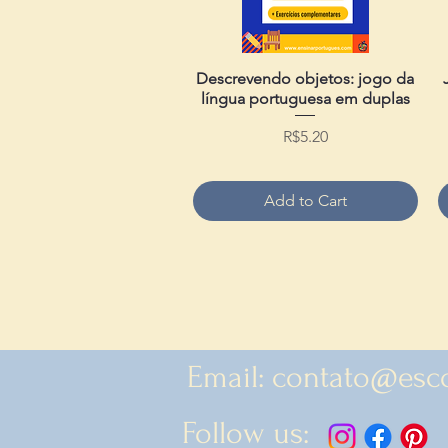
Descrevendo objetos: jogo da
Quick View
língua portuguesa em duplas
Price
R$5.20
Add to Cart
Email:
contato@esc
Follow us: