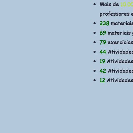
Mais de
10.0
professores 
238
materiai
69
materiais 
79
exercícios
44
Atividade
19
Atividades
42
Atividades
12
Atividades