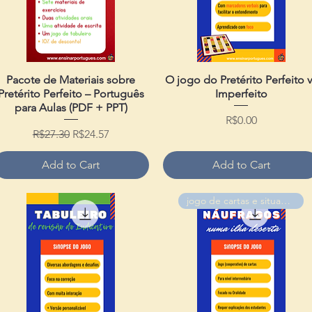
Pacote de Materiais sobre
Quick View
O jogo do Pretérito Perfeito 
Quick View
Pretérito Perfeito – Português
Imperfeito
para Aulas (PDF + PPT)
Price
R$0.00
Regular Price
Sale Price
R$27.30
R$24.57
Add to Cart
Add to Cart
jogo de cartas e situações