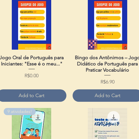
Jogo Oral de Português para
Quick View
Bingo dos Antônimos – Jog
Quick View
Iniciantes: "Esse é o meu..."
Didático de Português para
Praticar Vocabulário
Price
R$0.00
Price
R$6.90
Add to Cart
Add to Cart
9 atividades!