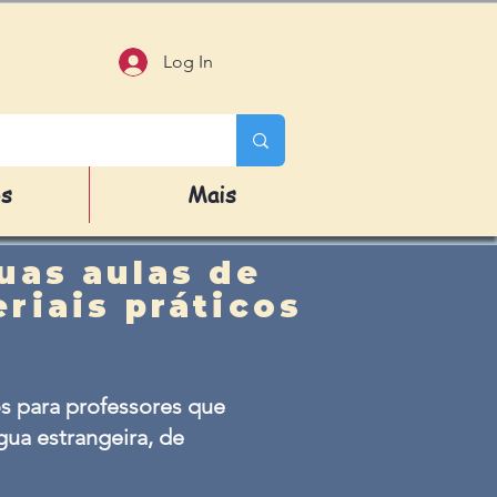
Log In
os
Mais
uas aulas de
riais práticos
s para professores que
ua estrangeira, de