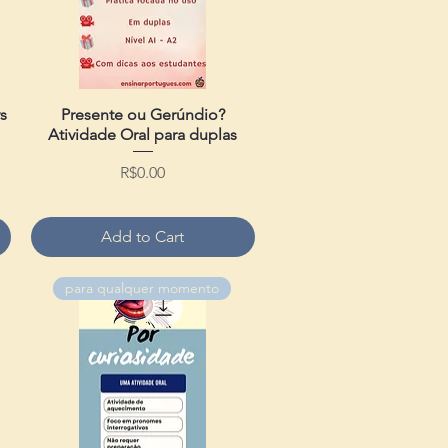
vs
Presente ou Gerúndio?
Quick View
Atividade Oral para duplas
Price
R$0.00
Add to Cart
para qualquer momento