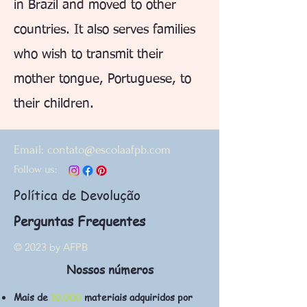
in Brazil and moved to other
countries. It also serves families
who wish to transmit their
mother tongue, Portuguese, to
their children.
Email:
contato@escolaafpb.com
Follow us:
Política de Devolução
Perguntas Frequentes
© 2023 by AFPB
Nossos números
Mais de
10.000
materiais adquiridos por