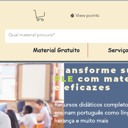
View points
Material Gratuito
Serviç
Transforme s
PLE
com mate
e eficazes
Recursos didáticos completo
ensinam português como líng
herança e muito mais