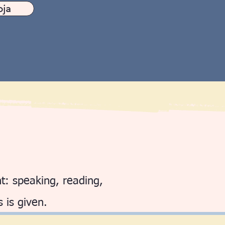
oja
t: speaking, reading,
s is given.