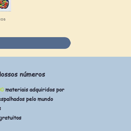
cos
ossos números
00
materiais adquiridos por
espalhados pelo mundo
s
gratuitos