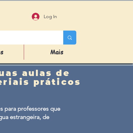
Log In
os
Mais
uas aulas de
riais práticos
s para professores que
ua estrangeira, de