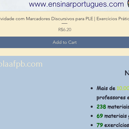
ividade com Marcadores Discursivos para PLE | Exercícios Práti
Quick View
Price
R$6.20
Add to Cart
olaafpb.com
N
Mais de
10.0
professores 
238
materiai
69
materiais 
79
exercícios