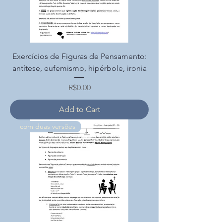
Exercícios de Figuras de Pensamento:
antítese, eufemismo, hipérbole, ironia
Price
R$0.00
Add to Cart
com duas versões