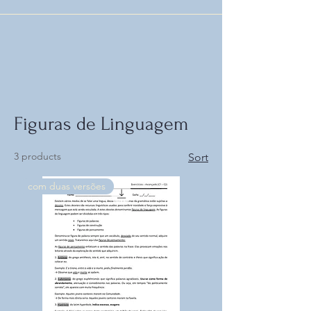
Figuras de Linguagem
3 products
Sort
com duas versões