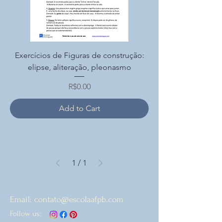
Exercícios de Figuras de construção:
elipse, aliteração, pleonasmo
Price
R$0.00
Add to Cart
1
/
1
Email:
contato@escolaafpb.com
Follow us: