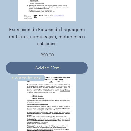
Exercícios de Figuras de linguagem:
metáfora, comparação, metonímia e
catacrese
Price
R$0.00
Add to Cart
e outras figuras!