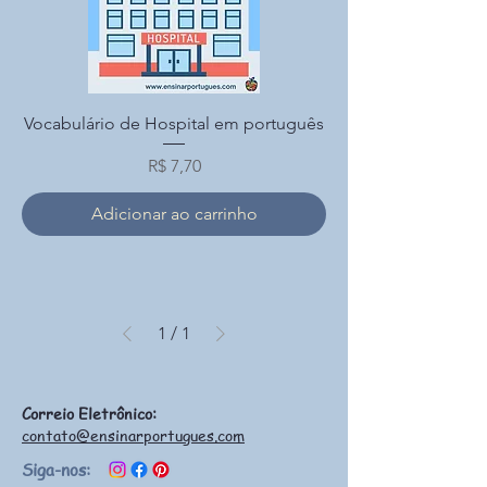
Vocabulário de Hospital em português
Preço
R$ 7,70
Adicionar ao carrinho
1
/
1
Correio Eletrônico:
contato@ensinarportugues.com
Siga-nos: