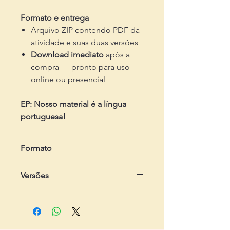
Formato e entrega
Arquivo ZIP contendo PDF da
atividade e suas duas versões
Download imediato
após a
compra — pronto para uso
online ou presencial
EP: Nosso material é a língua
portuguesa!
Formato
em .zip
Versões
Dois arquivos em .pdf
- Do estudante:
com 1 página, com
dois exercícios
- Do professor:
com 2 páginas,
contendo passo-a-passo e gabarito