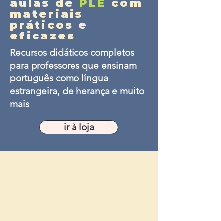
aulas de
PLE
com
materiais
práticos e
eficazes
Recursos didáticos completos
para professores que ensinam
português como língua
estrangeira, de herança e muito
mais
ir à loja