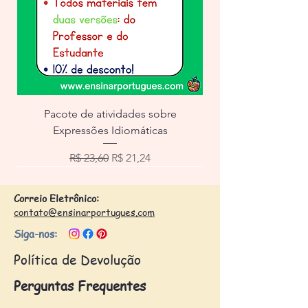
Pacote de atividades sobre
Expressões Idiomáticas
Preço normal
Preço promocional
R$ 23,60
R$ 21,24
Correio Eletrônico:
contato@ensinarportugues.com
Siga-nos:
Política de Devolução
Perguntas Frequentes