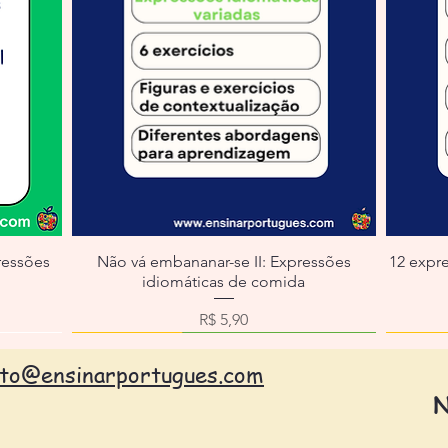
ressões
Não vá embananar-se II: Expressões
12 expr
idiomáticas de comida
ocional
Preço
R$ 5,90
ato@ensinarportugues.com
N