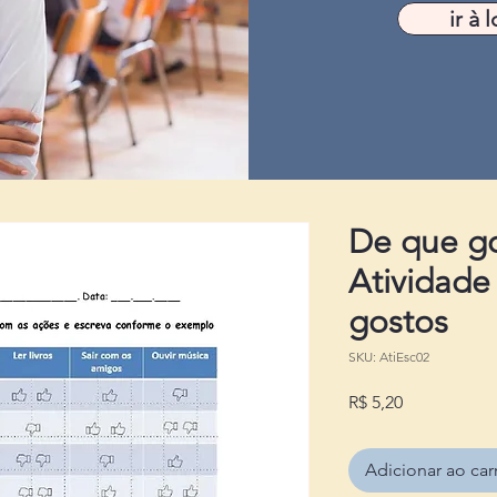
ir à l
De que g
Atividade 
gostos
SKU: AtiEsc02
Preço
R$ 5,20
Adicionar ao car