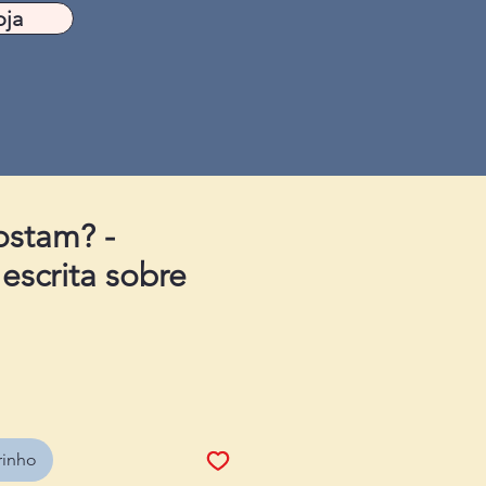
oja
ostam? -
escrita sobre
rinho