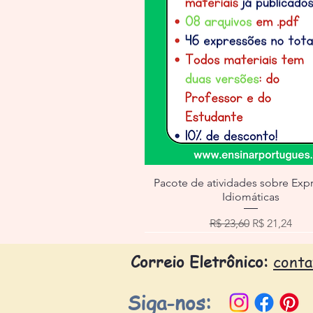
Pacote de atividades sobre Exp
Idiomáticas
Preço normal
Preço prom
R$ 23,60
R$ 21,24
Correio Eletrônico:
cont
Siga-nos: