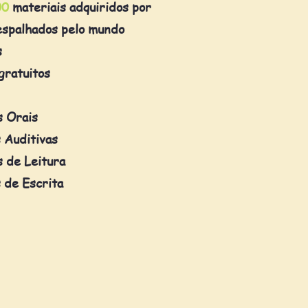
00
materiais adquiridos por
espalhados pelo mundo
s
gratuitos
s Orais
 Auditivas
 de Leitura
 de Escrita