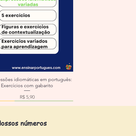
essões idiomáticas em português:
Exercícios com gabarito
Preço
R$ 5,90
ossos números