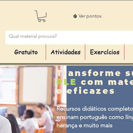
Ver pontos
Gratuito
Atividades
Exercícios
Transforme s
PLE
com mate
e eficazes
Recursos didáticos completo
ensinam português como líng
herança e muito mais