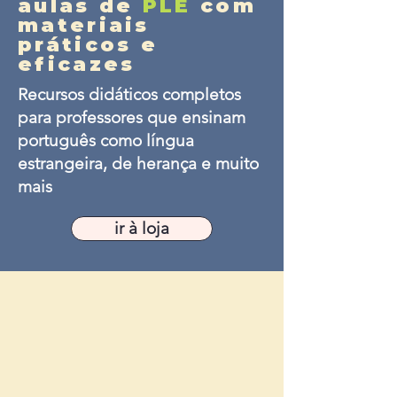
aulas de
PLE
com
materiais
práticos e
eficazes
Recursos didáticos completos
para professores que ensinam
português como língua
estrangeira, de herança e muito
mais
ir à loja