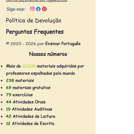
Siga-nos:
Política de Devolução
Perguntas Frequentes
©
2020 - 2026
por
Ensinar Português
Nossos números
Mais de
10.000
materiais adquiridos por
professores espalhados pelo mundo
238
materiais
69
materiais gratuitos
79
exercícios
44
Atividades Orais
19
Atividades Auditivas
42
Atividades de Leitura
12
Atividades de Escrita
Descrevendo celebridades: atividade
Exercícios de Pretérito Imperfeito do
Qual é o assunto? Jogo para Aula de
Não vá embananar-se II: Expressões
Conhecendo a Caatinga - atividade
Asa Branca: Atividade auditiva com
Tudo vai mudar! - Jogo linguístico
Não vá embananar-se! expressões
Atividade de Leitura: O futuro das
A história dos gatos - Vídeo para
Atividade oral de português: Em
Com que frequência...? Jogo de
Você gosta de férias? Atividade
12 expressões idiomáticas em
Pacote de atividades sobre o