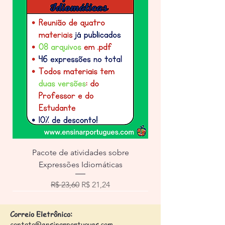
Pacote de atividades sobre
Expressões Idiomáticas
Preço normal
Preço promocional
R$ 23,60
R$ 21,24
Correio Eletrônico:
contato@ensinarportugues.com