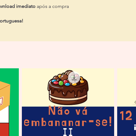
wnload imediato
após a compra
portuguesa!