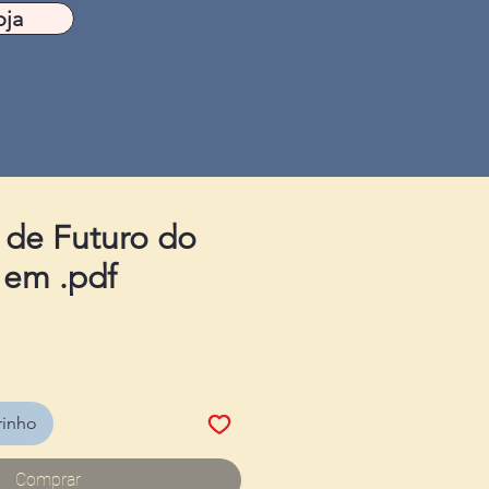
oja
s de Futuro do
 em .pdf
rinho
Comprar