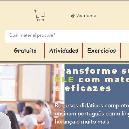
Ver pontos
Gratuito
Atividades
Exercícios
Transforme s
PLE
com mate
e eficazes
Recursos didáticos completo
ensinam português como líng
herança e muito mais