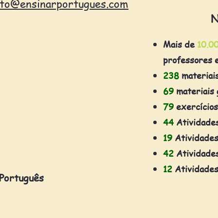
ato@ensinarportugues.com
N
Mais de
10.0
professores 
238
materiai
69
materiais 
79
exercícios
44
Atividade
19
Atividades
42
Atividades
12
Atividades
 Português