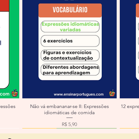
ressões
Não vá embananar-se II: Expressões
12 expr
idiomáticas de comida
ocional
Preço
R$ 5,90