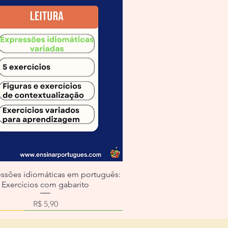
essões idiomáticas em português:
Exercícios com gabarito
Preço
R$ 5,90