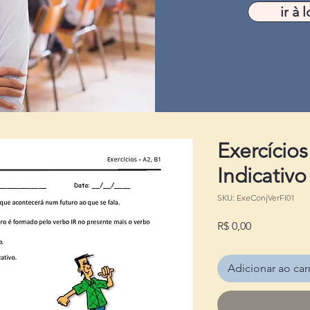
ir à l
Exercício
Indicativo
SKU: ExeConjVerFI01
Preço
R$ 0,00
Adicionar ao car