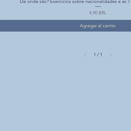
Vista rápida
De onde são? Exercícios sobre nacionalidades e as 
Precio
4,90 BRL
Agregar al carrito
1
/
1