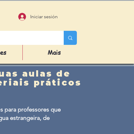
Iniciar sesión
des
Mais
uas aulas de
riais práticos
s para professores que
ua estrangeira, de