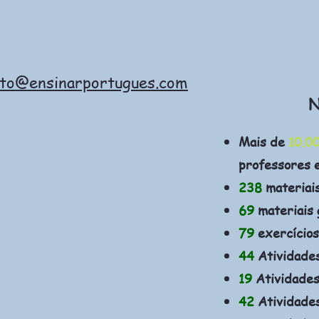
ato@ensinarportugues.com
N
Mais de
10.0
professores 
238
materiai
69
materiais 
79
exercícios
44
Atividade
19
Atividades
42
Atividades