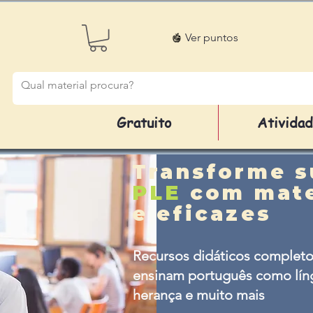
Ver puntos
Gratuito
Ativida
Transforme s
PLE
com mate
e eficazes
Recursos didáticos completo
ensinam português como líng
herança e muito mais