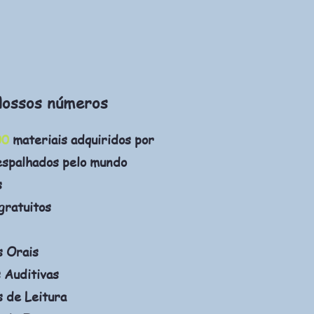
ossos números
00
materiais adquiridos por
espalhados pelo mundo
s
gratuitos
s Orais
 Auditivas
 de Leitura