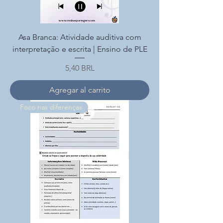
Asa Branca: Atividade auditiva com
interpretação e escrita | Ensino de PLE
Precio
5,40 BRL
Agregar al carrito
Foco nas diferenças