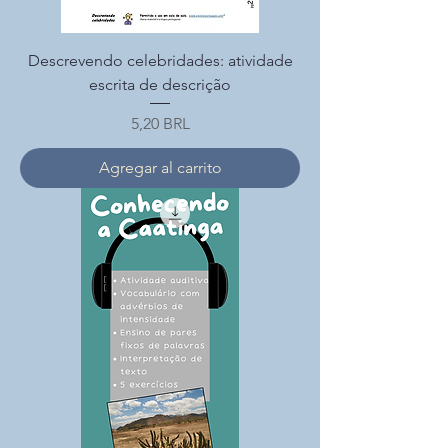
Descrevendo celebridades: atividade
escrita de descrição
Precio
5,20 BRL
Agregar al carrito