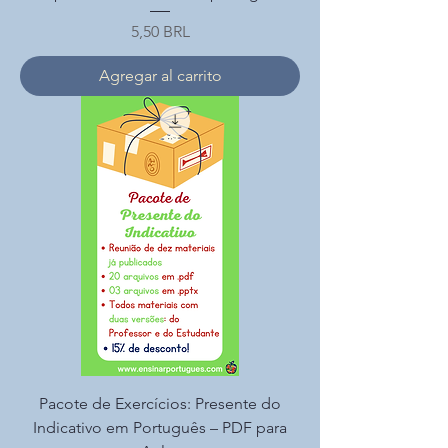
Precio
5,50 BRL
Agregar al carrito
Pacote de Exercícios: Presente do
Indicativo em Português – PDF para