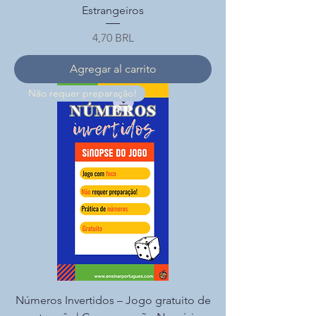
Estrangeiros
Precio
4,70 BRL
Agregar al carrito
Não requer preparação!
Números Invertidos – Jogo gratuito de