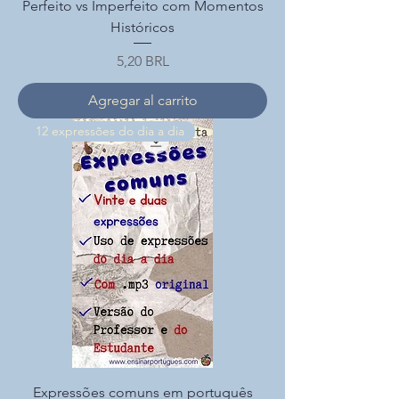
Perfeito vs Imperfeito com Momentos
Históricos
Precio
5,20 BRL
Agregar al carrito
12 expressões do dia a dia
Expressões comuns em português