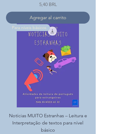
Precio
5,40 BRL
Agregar al carrito
Para níveis básicos
Notícias MUITO Estranhas – Leitura e
Interpretação de textos para nível
básico