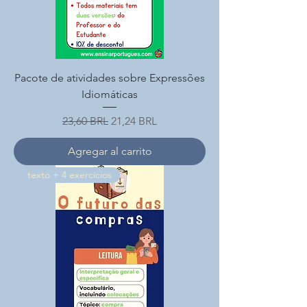
Pacote de atividades sobre Expressões
Idiomáticas
Precio
Precio de oferta
23,60 BRL
21,24 BRL
Agregar al carrito
texto + 4 exercícios