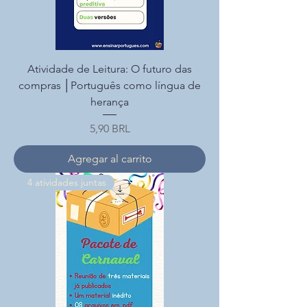
Atividade de Leitura: O futuro das
compras │Português como língua de
herança
Precio
5,90 BRL
Agregar al carrito
4 atividades juntas