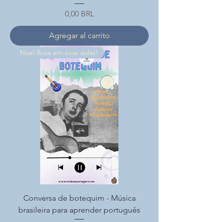
Precio
0,00 BRL
Agregar al carrito
Noel Rosa em suas aulas!
Conversa de botequim - Música
brasileira para aprender português