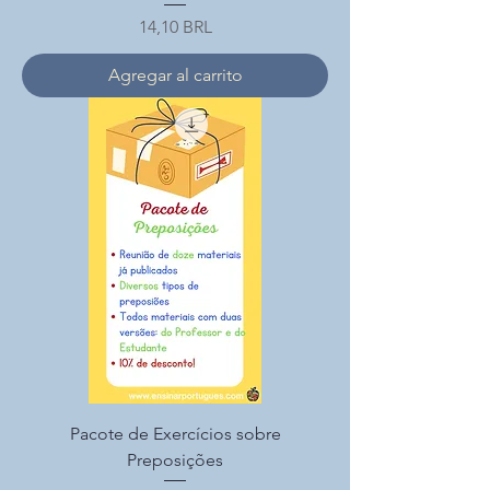
Precio
14,10 BRL
Agregar al carrito
Pacote de Exercícios sobre
Preposições