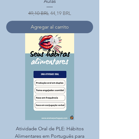
Aulas
Precio
Precio de oferta
49,10 BRL
44,19 BRL
Agregar al carrito
Atividade Oral de PLE: Hábitos
Alimentares em Português para