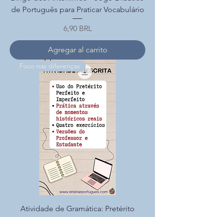
de Português para Praticar Vocabulário
Precio
6,90 BRL
Agregar al carrito
Foco nas diferenças
Atividade de Gramática: Pretérito