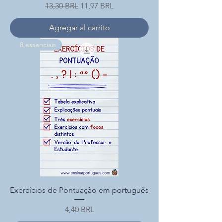
Precio
Precio de oferta
13,30 BRL
11,97 BRL
Agregar al carrito
8 essenciais
Exercícios de Pontuação em português
Precio
4,40 BRL