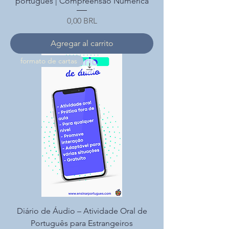
português | Compreensão Numérica
Precio
0,00 BRL
Agregar al carrito
formato de cartas
Diário de Áudio – Atividade Oral de
Português para Estrangeiros