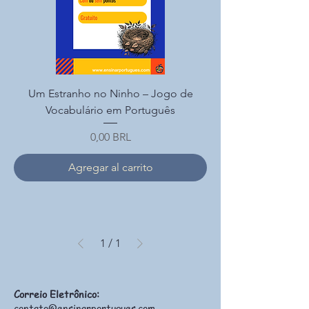
Um Estranho no Ninho – Jogo de
Vocabulário em Português
Precio
0,00 BRL
Agregar al carrito
1
/
1
Correio Eletrônico:
contato@ensinarportugues.com