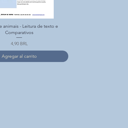
Vista rápida
e animais - Leitura de texto e
Comparativos
Precio
4,90 BRL
Agregar al carrito