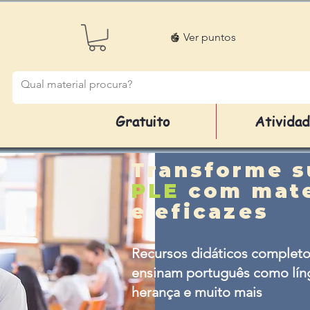
Ver puntos
Gratuito
Ativida
Transforme s
PLE
com mate
e eficazes
Recursos didáticos completo
ensinam português como líng
herança e muito mais