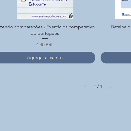
Vista rápida
zendo comparações - Exercícios comparativo
Batalha d
de português
Precio
4,40 BRL
Agregar al carrito
1
/
1