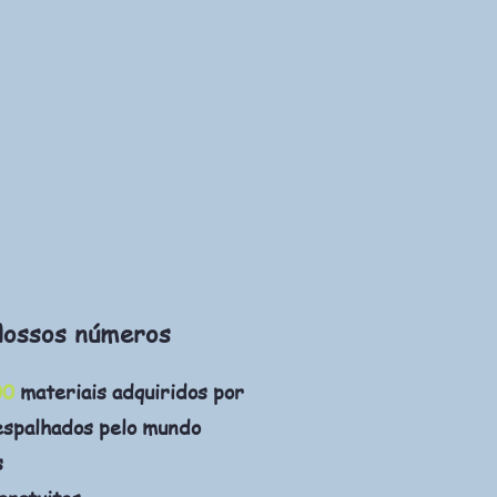
ossos números
00
materiais adquiridos por
espalhados pelo mundo
s