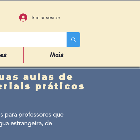
Iniciar sesión
des
Mais
uas aulas de
riais práticos
s para professores que
ua estrangeira, de