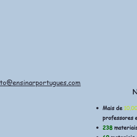
ato@ensinarportugues.com
N
Mais de
10.0
professores 
238
materiai