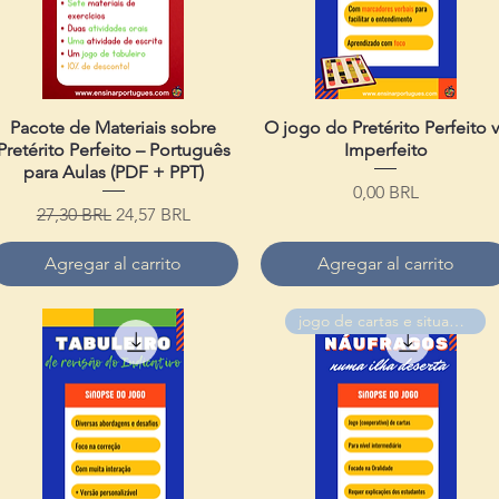
Pacote de Materiais sobre
Vista rápida
O jogo do Pretérito Perfeito 
Vista rápida
Pretérito Perfeito – Português
Imperfeito
para Aulas (PDF + PPT)
Precio
0,00 BRL
Precio
Precio de oferta
27,30 BRL
24,57 BRL
Agregar al carrito
Agregar al carrito
jogo de cartas e situações