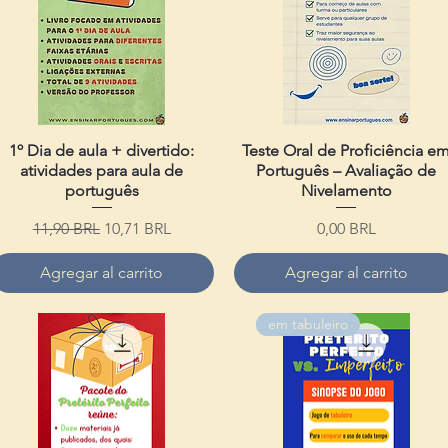
1º Dia de aula + divertido:
Vista rápida
Teste Oral de Proficiência e
Vista rápida
atividades para aula de
Português – Avaliação de
português
Nivelamento
Precio
Precio de oferta
Precio
11,90 BRL
10,71 BRL
0,00 BRL
Agregar al carrito
Agregar al carrito
em tabuleiro