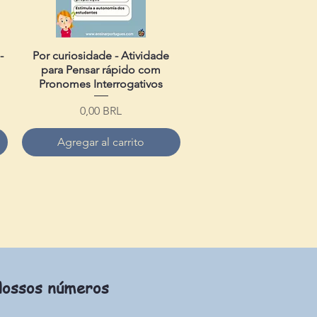
-
Por curiosidade - Atividade
Vista rápida
para Pensar rápido com
Pronomes Interrogativos
Precio
0,00 BRL
Agregar al carrito
ossos números