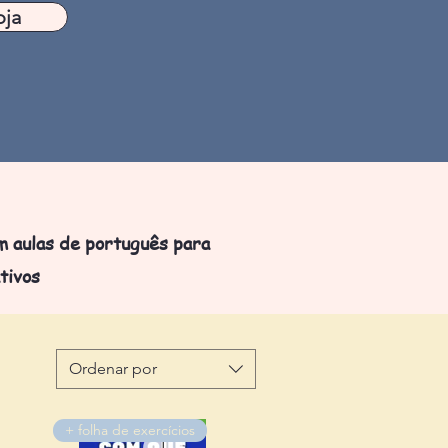
oja
m aulas de português para
tivos
Ordenar por
+ folha de exercícios