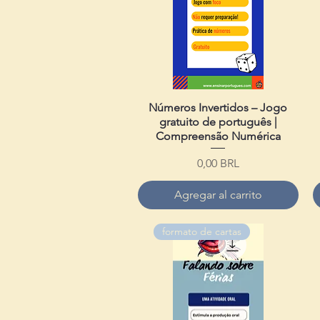
Números Invertidos – Jogo
Vista rápida
gratuito de português |
Compreensão Numérica
Precio
0,00 BRL
Agregar al carrito
formato de cartas