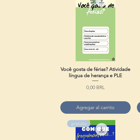
Você gosta de férias? Atividade
Vista rápida
língua de herança e PLE
Precio
0,00 BRL
Agregar al carrito
gratuito