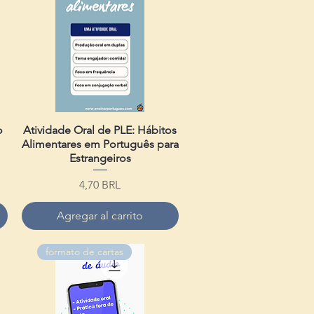
o
Atividade Oral de PLE: Hábitos
Vista rápida
Alimentares em Português para
Estrangeiros
Precio
4,70 BRL
Agregar al carrito
formato de cartas