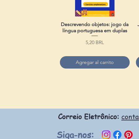
Descrevendo objetos: jogo da
Vista rápida
língua portuguesa em duplas
Precio
5,20 BRL
Agregar al carrito
Correio Eletrônico:
cont
Siga-nos: