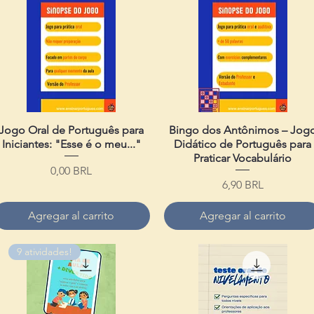
Jogo Oral de Português para
Vista rápida
Bingo dos Antônimos – Jog
Vista rápida
Iniciantes: "Esse é o meu..."
Didático de Português para
Praticar Vocabulário
Precio
0,00 BRL
Precio
6,90 BRL
Agregar al carrito
Agregar al carrito
9 atividades!