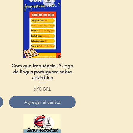
Com que frequência...? Jogo
Vista rápida
de língua portuguesa sobre
advérbios
Precio
6,90 BRL
Agregar al carrito