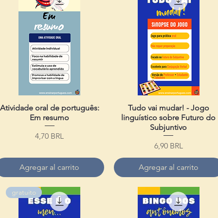
Atividade oral de português:
Vista rápida
Tudo vai mudar! - Jogo
Vista rápida
Em resumo
linguístico sobre Futuro do
Subjuntivo
Precio
4,70 BRL
Precio
6,90 BRL
Agregar al carrito
Agregar al carrito
gratuito