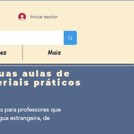
Iniciar sesión
des
Mais
uas aulas de
riais práticos
s para professores que
ua estrangeira, de