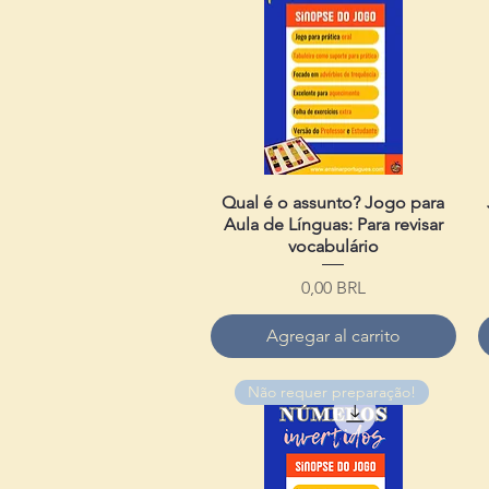
Qual é o assunto? Jogo para
Vista rápida
Aula de Línguas: Para revisar
vocabulário
Precio
0,00 BRL
Agregar al carrito
Não requer preparação!