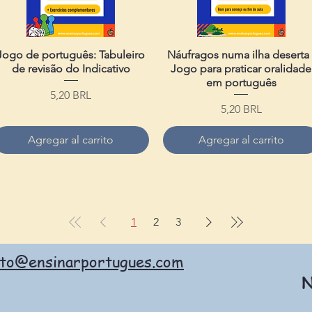
Jogo de português: Tabuleiro
Vista rápida
Náufragos numa ilha deserta 
Vista rápida
de revisão do Indicativo
Jogo para praticar oralidade
em português
Precio
5,20 BRL
Precio
5,20 BRL
Agregar al carrito
Agregar al carrito
1
2
3
ato@ensinarportugues.com
N