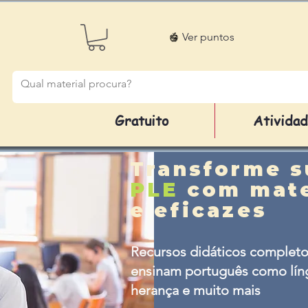
Ver puntos
Gratuito
Ativida
Transforme s
PLE
com mate
e eficazes
Recursos didáticos completo
ensinam português como líng
herança e muito mais