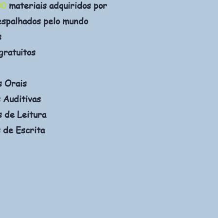
00
materiais adquiridos por
espalhados pelo mundo
s
gratuitos
s Orais
 Auditivas
 de Leitura
 de Escrita