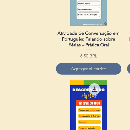
Atividade de Conversação em
Vista rápida
Português: Falando sobre
Férias – Prática Oral
Precio
6,50 BRL
Agregar al carrito