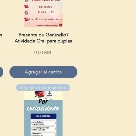
vs
Presente ou Gerúndio?
Vista rápida
Atividade Oral para duplas
Precio
0,00 BRL
Agregar al carrito
para qualquer momento