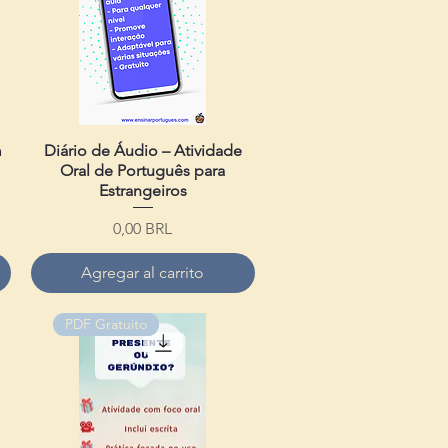
m
Diário de Áudio – Atividade
Vista rápida
Oral de Português para
Estrangeiros
Precio
0,00 BRL
Agregar al carrito
PDF Gratuito