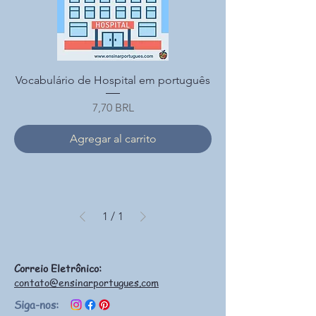
Vocabulário de Hospital em português
Precio
7,70 BRL
Agregar al carrito
1
/
1
Correio Eletrônico:
contato@ensinarportugues.com
Siga-nos: