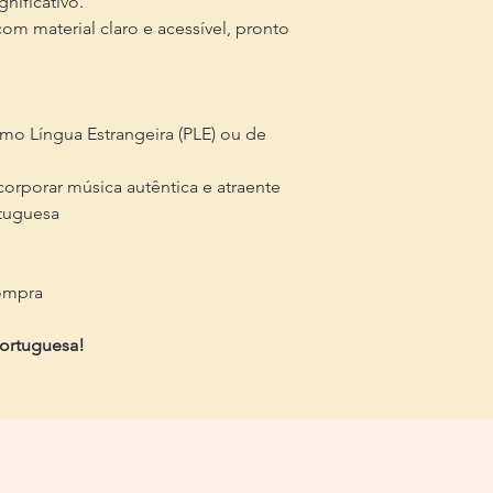
nificativo.
com material claro e acessível, pronto
mo Língua Estrangeira (PLE) ou de
orporar música autêntica e atraente
rtuguesa
ompra
portuguesa!