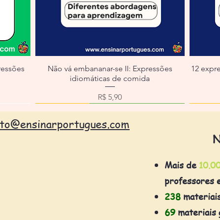
ressões
Não vá embananar-se II: Expressões
12 expr
idiomáticas de comida
ocional
Preço
R$ 5,90
ato@ensinarportugues.com
N
Mais de
10.0
professores 
238
materiai
69
materiais 