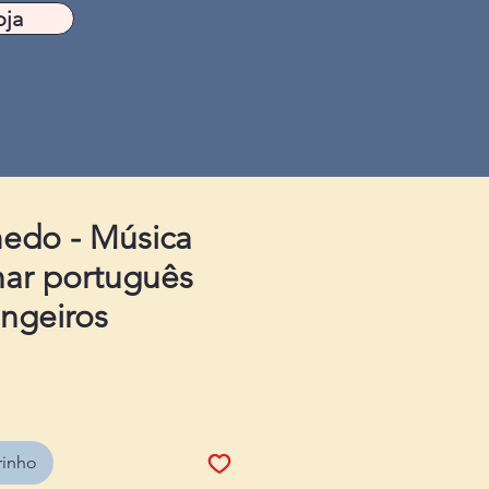
oja
edo - Música
nar português
angeiros
rinho