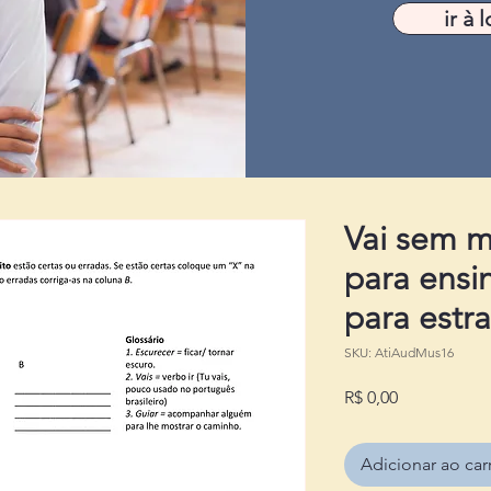
ir à l
Vai sem m
para ensi
para estr
SKU: AtiAudMus16
Preço
R$ 0,00
Adicionar ao car