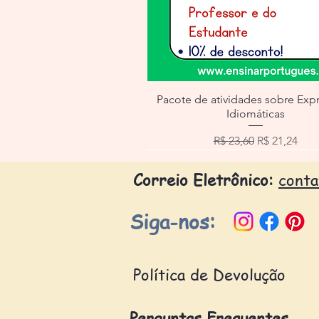
Pacote de atividades sobre Exp
Idiomáticas
Preço normal
Preço prom
R$ 23,60
R$ 21,24
Correio Eletrônico:
cont
Siga-nos:
Política de Devolução
Perguntas Frequentes