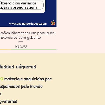
essões idiomáticas em português:
Exercícios com gabarito
Preço
R$ 5,90
ossos números
00
materiais adquiridos por
espalhados pelo mundo
s
gratuitos