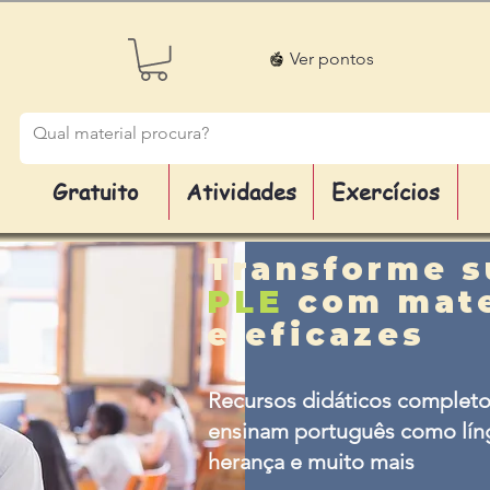
Ver pontos
Gratuito
Atividades
Exercícios
Transforme s
PLE
com mate
e eficazes
Recursos didáticos completo
ensinam português como líng
herança e muito mais