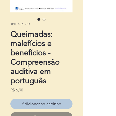
SKU: AtiAud11
Queimadas:
malefícios e
benefícios -
Compreensão
auditiva em
português
Preço
R$ 6,90
Adicionar ao carrinho