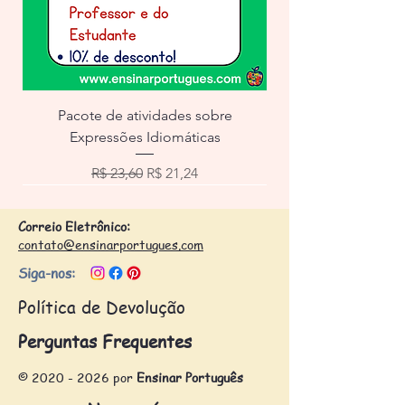
Pacote de atividades sobre
Expressões Idiomáticas
Preço normal
Preço promocional
R$ 23,60
R$ 21,24
Correio Eletrônico:
contato@ensinarportugues.com
Siga-nos:
Política de Devolução
Perguntas Frequentes
©
2020 - 2026
por
Ensinar Português