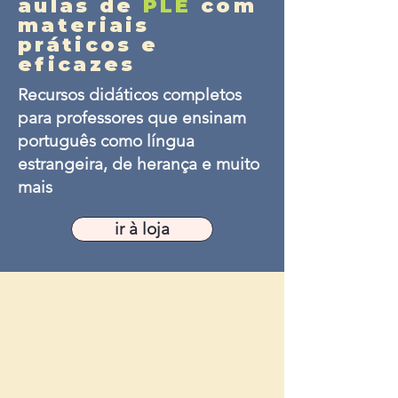
aulas de
PLE
com
materiais
práticos e
eficazes
Recursos didáticos completos
para professores que ensinam
português como língua
estrangeira, de herança e muito
mais
ir à loja