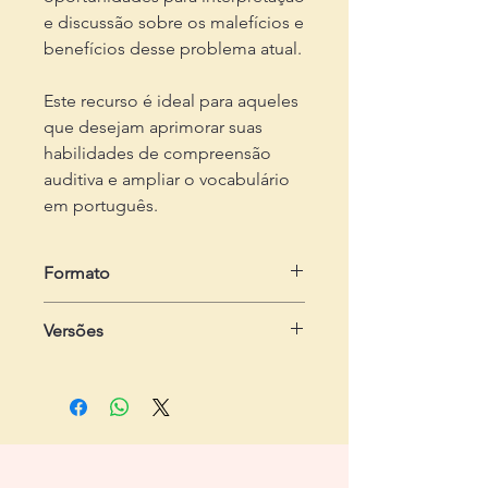
e discussão sobre os malefícios e
benefícios desse problema atual.
Este recurso é ideal para aqueles
que desejam aprimorar suas
habilidades de compreensão
auditiva e ampliar o vocabulário
em português.
Formato
em .zip
Versões
Dois arquivos em .pdf
Um arquivo em .ppsx
- Do estudante:
com 2 páginas, com
Três arquivos em .mp3
quatro exercícios
- Do professor:
com 3 páginas,
contendo passo-a-passo e gabarito
- Online:
com 6 slides e animações
básicas