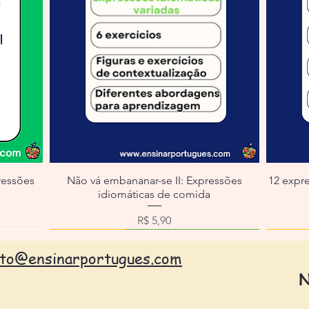
ressões
Não vá embananar-se II: Expressões
12 expr
idiomáticas de comida
ocional
Preço
R$ 5,90
ato@ensinarportugues.com
N