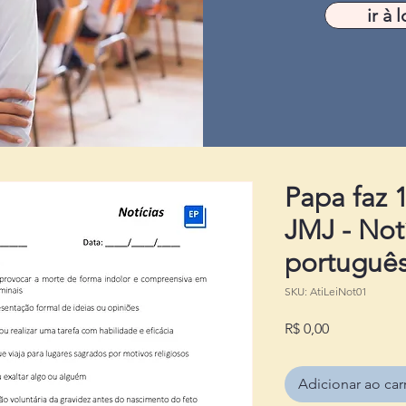
ir à l
Papa faz 1
JMJ - Notí
portuguê
SKU: AtiLeiNot01
Preço
R$ 0,00
Adicionar ao car