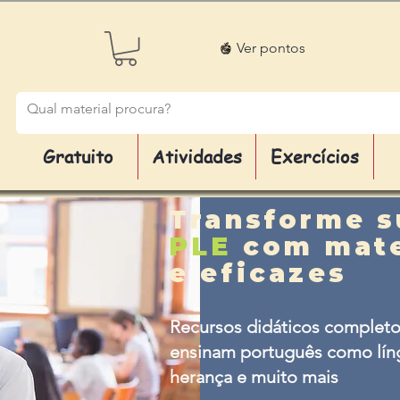
Ver pontos
Gratuito
Atividades
Exercícios
Transforme s
PLE
com mate
e eficazes
Recursos didáticos completo
ensinam português como líng
herança e muito mais