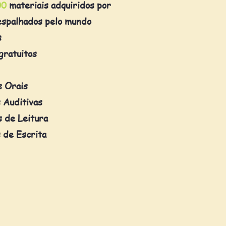
00
materiais adquiridos por
espalhados pelo mundo
s
gratuitos
s Orais
 Auditivas
 de Leitura
 de Escrita