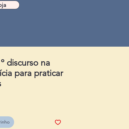
oja
º discurso na
cia para praticar
s
rinho