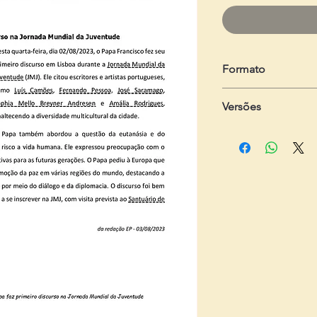
Formato
em .zip
Versões
Dois arquivos em .pd
- Do estudante:
com 2
- Do professor:
com 3