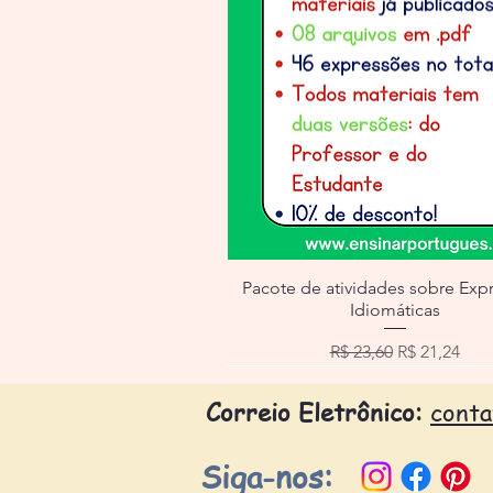
Pacote de atividades sobre Exp
Idiomáticas
Preço normal
Preço prom
R$ 23,60
R$ 21,24
Correio Eletrônico:
cont
Siga-nos: