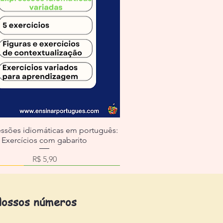
essões idiomáticas em português:
Exercícios com gabarito
Preço
R$ 5,90
ossos números