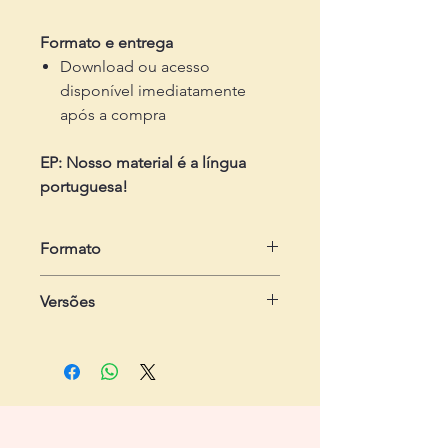
Formato e entrega
Download ou acesso
disponível imediatamente
após a compra
EP: Nosso material é a língua
portuguesa!
Formato
em .zip
Versões
Dois arquivos em .pdf
- Do estudante:
com 2 páginas, com
seis exercícios
- Do professor:
com 3 páginas,
contendo passo-a-passo e gabarito