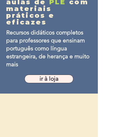
aulas de
PLE
com
materiais
práticos e
eficazes
Recursos didáticos completos
para professores que ensinam
português como língua
estrangeira, de herança e muito
mais
ir à loja