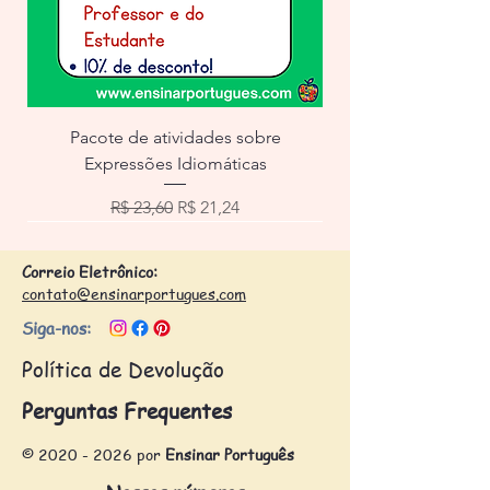
Pacote de atividades sobre
Expressões Idiomáticas
Preço normal
Preço promocional
R$ 23,60
R$ 21,24
Correio Eletrônico:
contato@ensinarportugues.com
Siga-nos:
Política de Devolução
Perguntas Frequentes
©
2020 - 2026
por
Ensinar Português