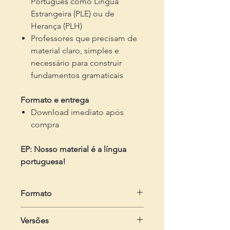
Português como Língua
Estrangeira (PLE) ou de
Herança (PLH)
Professores que precisam de
material claro, simples e
necessário para construir
fundamentos gramaticais
Formato e entrega
Download imediato após
compra
EP: Nosso material é a língua
portuguesa!
Formato
em .zip
Versões
Dois arquivos em .pdf