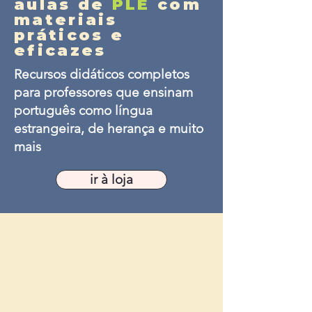
aulas de
PLE
com
materiais
práticos e
eficazes
Recursos didáticos completos
para professores que ensinam
português como língua
estrangeira, de herança e muito
mais
ir à loja