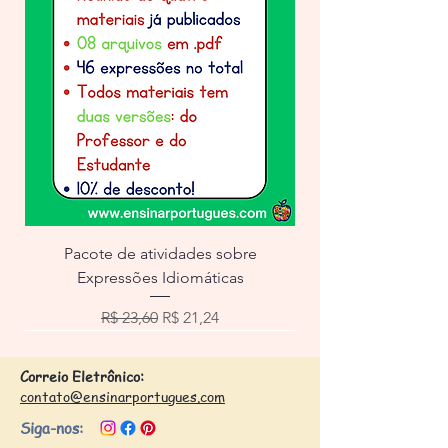
Pacote de atividades sobre
Expressões Idiomáticas
Preço normal
Preço promocional
R$ 23,60
R$ 21,24
Correio Eletrônico:
contato@ensinarportugues.com
Siga-nos: