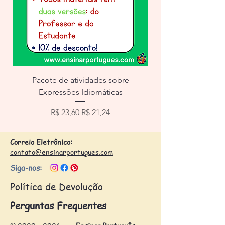
Pacote de atividades sobre
Expressões Idiomáticas
Preço normal
Preço promocional
R$ 23,60
R$ 21,24
Correio Eletrônico:
contato@ensinarportugues.com
Siga-nos:
Política de Devolução
Perguntas Frequentes