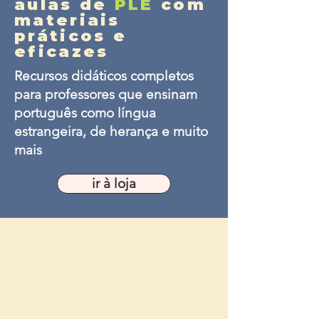
aulas de
PLE
com
materiais
práticos e
eficazes
Recursos didáticos completos
para professores que ensinam
português como língua
estrangeira, de herança e muito
mais
ir à loja