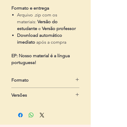
Formato e entrega
Arquivo .zip com os
materiais:
Versão do
estudante
e
Versão professor
Download automático
imediato
após a compra
EP: Nosso material é a língua
portuguesa!
Formato
em .zip
Versões
Dois arquivos em .pdf
- Do estudante:
com 2 páginas, com
três exercícios
- Do professor:
com 3 páginas,
contendo passo-a-passo