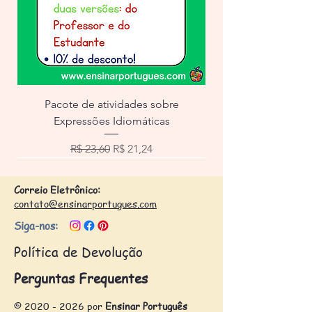
Pacote de atividades sobre
Expressões Idiomáticas
Preço normal
Preço promocional
R$ 23,60
R$ 21,24
Correio Eletrônico:
contato@ensinarportugues.com
Siga-nos:
Política de Devolução
Perguntas Frequentes
©
2020 - 2026
por
Ensinar Português