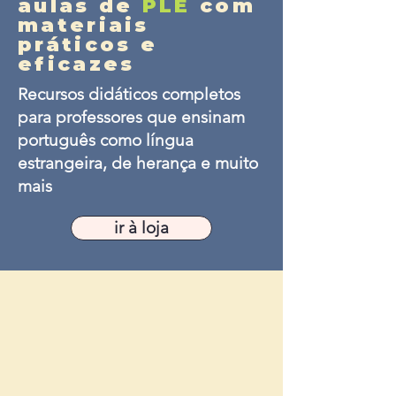
aulas de
PLE
com
materiais
práticos e
eficazes
Recursos didáticos completos
para professores que ensinam
português como língua
estrangeira, de herança e muito
mais
ir à loja