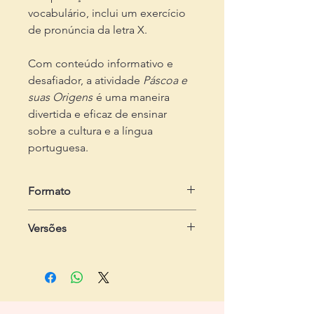
vocabulário, inclui um exercício
de pronúncia da letra X.
Com conteúdo informativo e
desafiador, a atividade
Páscoa e
suas Origens
é uma maneira
divertida e eficaz de ensinar
sobre a cultura e a língua
portuguesa.
Formato
em .zip
Versões
Dois arquivos em .pdf
- Do estudante:
com 2 páginas, com
quatro exercícios
- Do professor:
com 3 páginas,
contendo passo-a-passo e gabarito