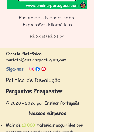
Pacote de atividades sobre
Expressões Idiomáticas
Preço normal
Preço promocional
R$ 23,60
R$ 21,24
Correio Eletrônico:
contato@ensinarportugues.com
Siga-nos:
Política de Devolução
Perguntas Frequentes
©
2020 - 2026
por
Ensinar Português
Nossos números
Mais de
10.000
materiais adquiridos por
professores espalhados pelo mundo