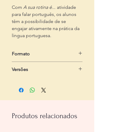
Com
A sua rotina é...
atividade
para falar português, os alunos
têm a possibilidade de se
engajar ativamente na prática da
língua portuguesa.
Formato
Dois arquivos em .pdf
Versões
- Do estudante:
com 1 página, com a
atividade
- Do professor:
com 2 páginas,
contendo passo-a-passo
Produtos relacionados