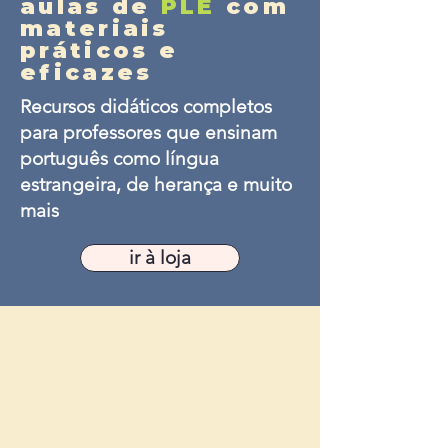
aulas de
PLE
com
materiais
práticos e
eficazes
Recursos didáticos completos
para professores que ensinam
português como língua
estrangeira, de herança e muito
mais
ir à loja