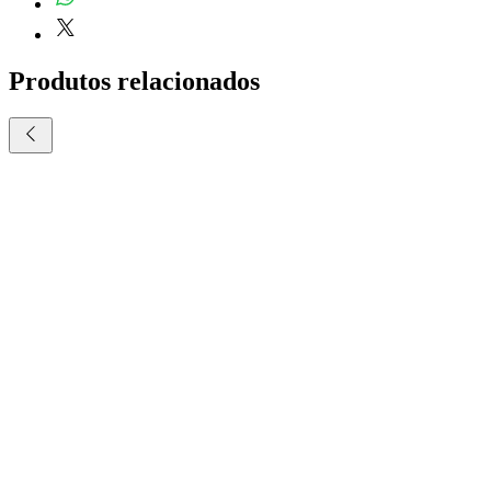
- Do professor:
com 5 páginas, contendo
passo-a-passo e gabarito
Produtos relacionados