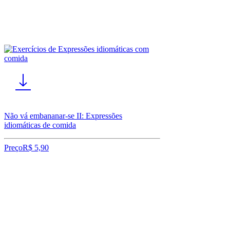
Não vá embananar-se II: Expressões
idiomáticas de comida
Preço
R$ 5,90