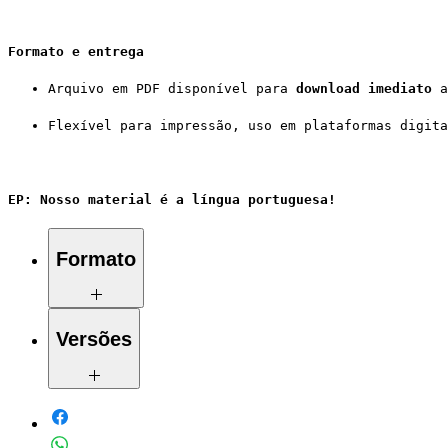
Formato e entrega
Arquivo em PDF disponível para 
download imediato
 a
Flexível para impressão, uso em plataformas digita
EP: Nosso material é a língua portuguesa!
Formato
em .zip
Versões
Dois arquivos em .pdf
- Do estudante:
com 4 páginas, com seis
exercícios