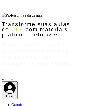
Transforme suas aulas
de
PLE
com materiais
práticos e eficazes
Recursos didáticos completos
para professores que ensinam
português como língua
estrangeira, de herança e muito
mais
ir à loja
Login
Gratuito