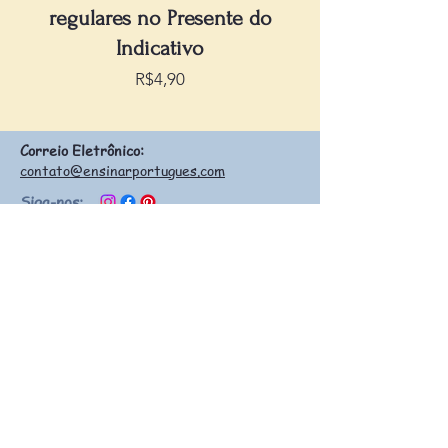
regulares no Presente do
Indicativo
Preço
R$4,90
Correio Eletrônico:
contato@ensinarportugues.com
Siga-nos:
Política de Devolução
Perguntas Frequentes
©
2020 - 2026
por
Ensinar Português
Nossos números
Mais de
10.000
materiais adquiridos por
professores espalhados pelo mundo
238
materiais