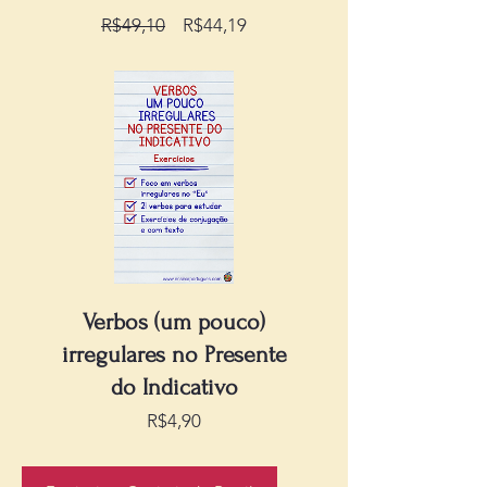
Preço
Preço
R$49,10
R$44,19
normal
promocional
Verbos (um pouco)
irregulares no Presente
do Indicativo
Preço
R$4,90