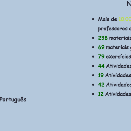
N
Mais de
10.0
professores 
238
materiai
69
materiais 
79
exercícios
44
Atividade
19
Atividades
42
Atividades
12
Atividades
 Português