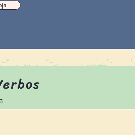
oja
Verbos
a