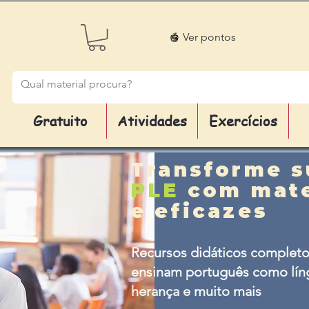
Ver pontos
Gratuito
Atividades
Exercícios
Transforme s
PLE
com mate
e eficazes
Recursos didáticos completo
ensinam português como líng
herança e muito mais