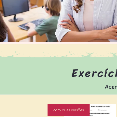
Exercíc
Acer
com duas versões