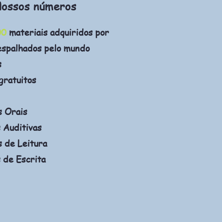
ossos números
00
materiais adquiridos por
espalhados pelo mundo
s
gratuitos
s Orais
 Auditivas
 de Leitura
 de Escrita