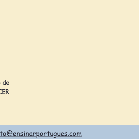
o de
CER
ato@ensinarportugues.com