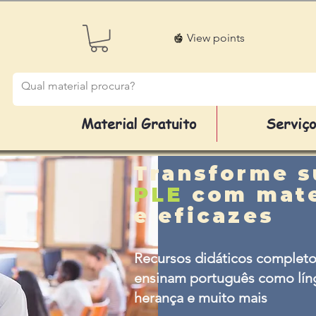
View points
Material Gratuito
Serviç
Transforme s
PLE
com mate
e eficazes
Recursos didáticos completo
ensinam português como líng
herança e muito mais