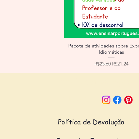
Pacote de atividades sobre Exp
Idiomáticas
Regular Price
Sale Price
R$23.60
R$21.24
Email:
contato@esc
Follow us:
Política de Devolução