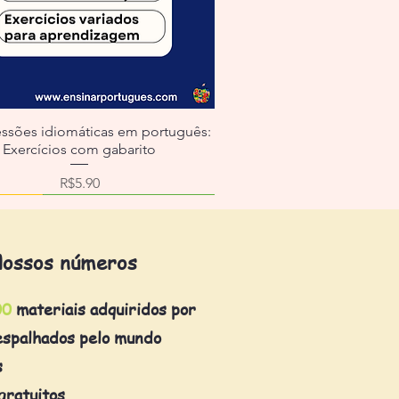
essões idiomáticas em português:
Exercícios com gabarito
Price
R$5.90
ossos números
00
materiais adquiridos por
espalhados pelo mundo
s
gratuitos