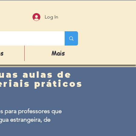
Log In
os
Mais
uas aulas de
riais práticos
s para professores que
ua estrangeira, de