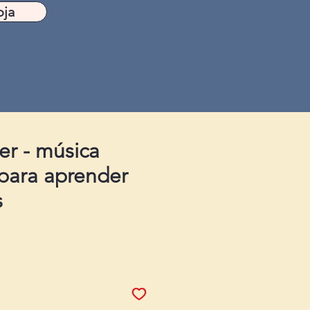
oja
er - música
 para aprender
s