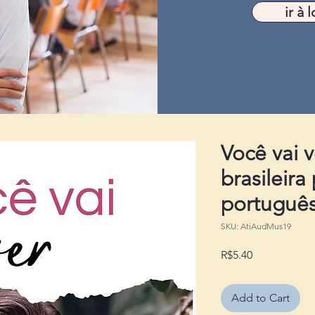
ir à l
Você vai v
brasileira
portuguê
SKU: AtiAudMus19
Price
R$5.40
Add to Cart