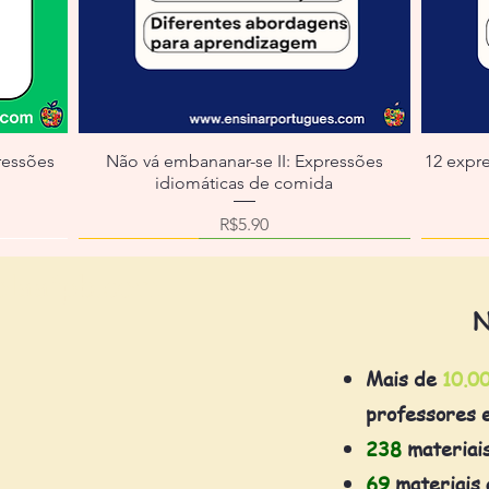
ressões
Não vá embananar-se II: Expressões
12 expr
idiomáticas de comida
Price
R$5.90
olaafpb.com
N
Mais de
10.0
professores 
238
materiai
69
materiais 