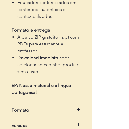
Educadores interessados em
conteúdos autênticos e
contextualizados
Formato e entrega
Arquivo ZIP gratuito (.zip) com
PDFs para estudante e
professor
Download imediato
após
adicionar ao carrinho; produto
sem custo
EP: Nosso material é a língua
portuguesa!
Formato
em .zip
Versões
Dois arquivos em .pdf