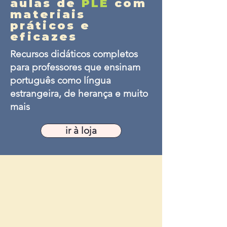
aulas de
PLE
com
materiais
práticos e
eficazes
Recursos didáticos completos
para professores que ensinam
português como língua
estrangeira, de herança e muito
mais
ir à loja