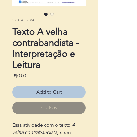
SKU: AtiLei04
Texto A velha
contrabandista -
Interpretação e
Leitura
Price
R$0.00
Add to Cart
Buy Now
Essa atividade com o texto
A
velha contrabandista
,
é um