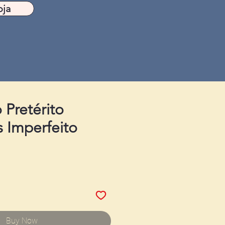
oja
 Pretérito
s Imperfeito
Buy Now