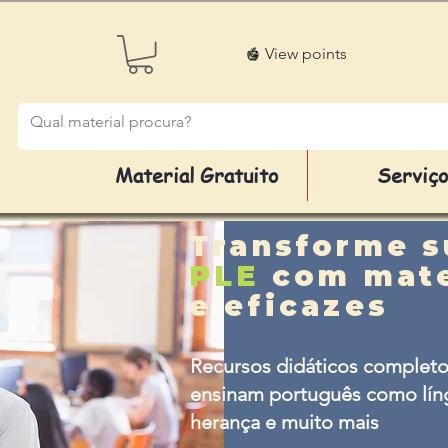
View points
Material Gratuito
Serviç
Transforme s
PLE
com mate
e eficazes
Recursos didáticos completo
ensinam português como líng
herança e muito mais