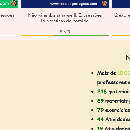
ressões
Não vá embananar-se II: Expressões
12 expr
idiomáticas de comida
Price
R$5.90
olaafpb.com
N
Mais de
10.0
professores 
238
materiai
69
materiais 
79
exercícios
44
Atividade
19
Atividades