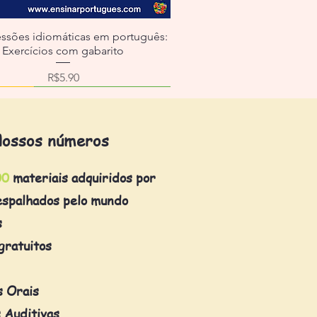
essões idiomáticas em português:
Exercícios com gabarito
Price
R$5.90
ossos números
00
materiais adquiridos por
espalhados pelo mundo
s
gratuitos
s Orais
 Auditivas