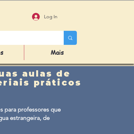
Log In
os
Mais
uas aulas de
riais práticos
s para professores que
ua estrangeira, de