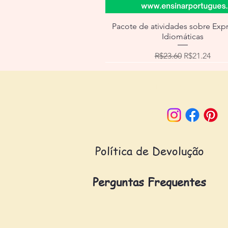
Pacote de atividades sobre Exp
Idiomáticas
Regular Price
Sale Price
R$23.60
R$21.24
Email:
contato@esc
Follow us:
Política de Devolução
Perguntas Frequentes