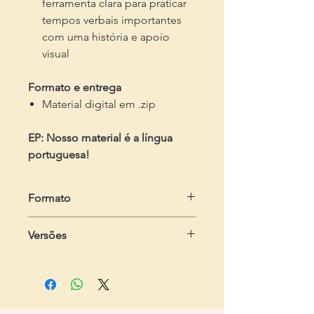
ferramenta clara para praticar
tempos verbais importantes
com uma história e apoio
visual
Formato e entrega
Material digital em .zip
EP: Nosso material é a língua
portuguesa!
Formato
em .zip
Versões
Dois arquivos em .pdf
Um arquivo em .pptx
- Do professor:
com 2 páginas,
incluindo gabarito
- Do estudante:
com 1 página, com
cinco exercícios