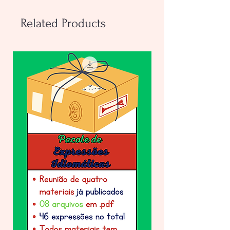
- Online:
com 4 slides e animações
básicas com as respostas
Related Products