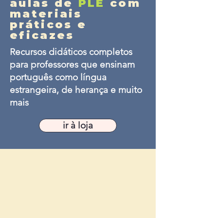
aulas de
PLE
com
materiais
práticos e
eficazes
Recursos didáticos completos
para professores que ensinam
português como língua
estrangeira, de herança e muito
mais
ir à loja