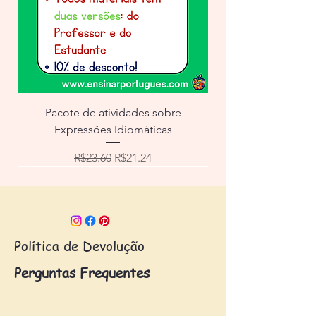
Pacote de atividades sobre
Expressões Idiomáticas
Regular Price
Sale Price
R$23.60
R$21.24
Email:
contato@escolaafpb.com
Follow us:
Política de Devolução
Perguntas Frequentes
© 2023 by AFPB