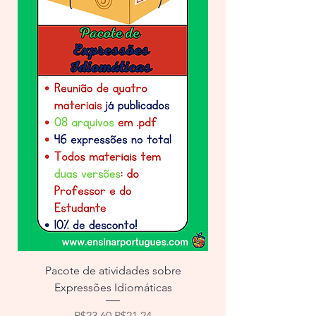
Pacote de atividades sobre
Expressões Idiomáticas
Regular Price
Sale Price
R$23.60
R$21.24