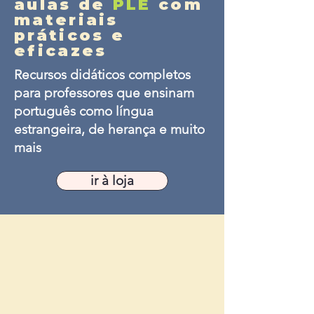
aulas de
PLE
com
materiais
práticos e
eficazes
Recursos didáticos completos
para professores que ensinam
português como língua
estrangeira, de herança e muito
mais
ir à loja