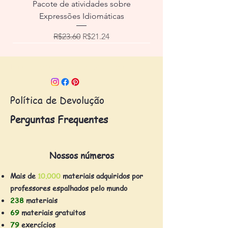
Pacote de atividades sobre
Expressões Idiomáticas
Regular Price
Sale Price
R$23.60
R$21.24
Email:
contato@escolaafpb.com
Follow us:
Política de Devolução
Perguntas Frequentes
© 2023 by AFPB
Nossos números
Mais de
10.000
materiais adquiridos por
professores espalhados pelo mundo
238
materiais
69
materiais gratuitos
79
exercícios