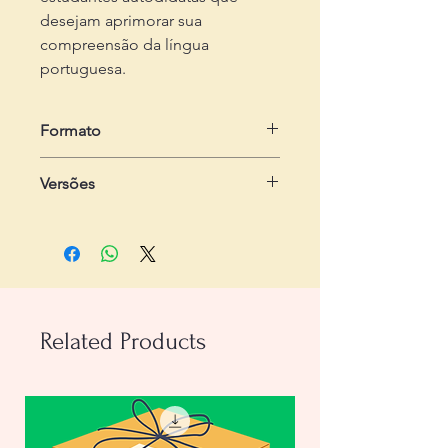
desejam aprimorar sua
compreensão da língua
portuguesa.
Formato
em .zip
Versões
Dois arquivos em .pdf
- Do professor:
com 3 páginas,
incluindo gabarito
- Do estudante:
com 2 páginas, com
dois exercícios
Related Products