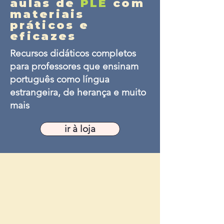
aulas de
PLE
com
materiais
práticos e
eficazes
Recursos didáticos completos
para professores que ensinam
português como língua
estrangeira, de herança e muito
mais
ir à loja