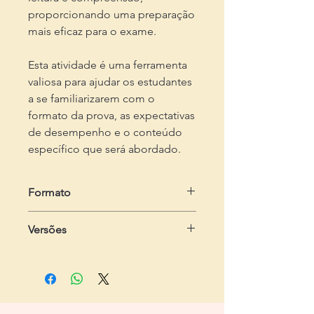
proporcionando uma preparação
mais eficaz para o exame.
Esta atividade é uma ferramenta
valiosa para ajudar os estudantes
a se familiarizarem com o
formato da prova, as expectativas
de desempenho e o conteúdo
específico que será abordado.
Formato
em .zip
Versões
Dois arquivos em .pdf
- Do estudante:
com 3 páginas, com
quatro exercícios
- Do professor:
com 4 páginas,
contendo gabarito