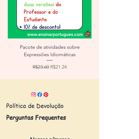
Pacote de atividades sobre
Expressões Idiomáticas
Regular Price
Sale Price
R$23.60
R$21.24
Email:
contato@escolaafpb.com
Follow us:
Política de Devolução
Perguntas Frequentes
© 2023 by AFPB