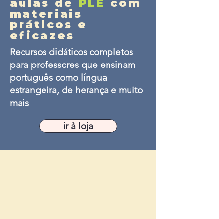
aulas de
PLE
com
materiais
práticos e
eficazes
Recursos didáticos completos
para professores que ensinam
português como língua
estrangeira, de herança e muito
mais
ir à loja