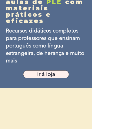
aulas de
PLE
com
materiais
práticos e
eficazes
Recursos didáticos completos
para professores que ensinam
português como língua
estrangeira, de herança e muito
mais
ir à loja