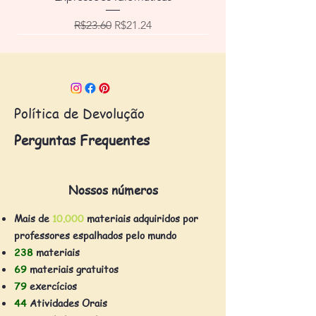
Regular Price
Sale Price
R$23.60
R$21.24
Email:
contato@escolaafpb.com
Follow us:
Política de Devolução
Perguntas Frequentes
© 2023 by AFPB
Nossos números
Mais de
10.000
materiais adquiridos por
professores espalhados pelo mundo
238
materiais
69
materiais gratuitos
79
exercícios
44
Atividades Orais