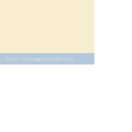
Email:
contato@escolaafpb.com
Follow us:
Política de Devolução
Perguntas Frequentes
© 2023 by AFPB
Nossos números
Mais de
10.000
materiais adquiridos por
professores espalhados pelo mundo