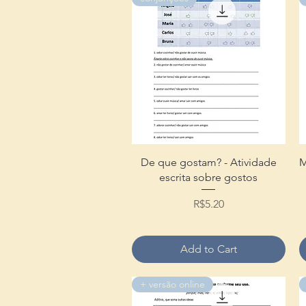
Quick View
De que gostam? - Atividade
M
escrita sobre gostos
Price
R$5.20
Add to Cart
+ versão online