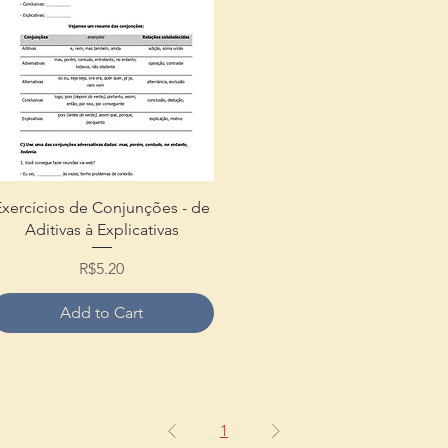
Quick View
Exercícios de Conjunções - de
Aditivas à Explicativas
Price
R$5.20
Add to Cart
1