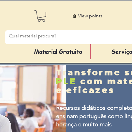
View points
Material Gratuito
Serviç
Transforme s
PLE
com mate
e eficazes
Recursos didáticos completo
ensinam português como líng
herança e muito mais