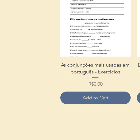
Quick View
As conjunções mais usadas em
português - Exercícios
Price
R$0.00
Add to Cart