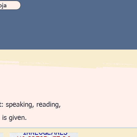
oja
: speaking, reading,
 is given.