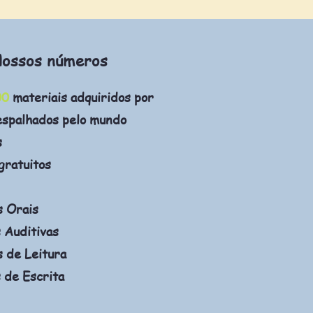
ossos números
00
materiais adquiridos por
espalhados pelo mundo
s
gratuitos
s Orais
 Auditivas
 de Leitura
 de Escrita