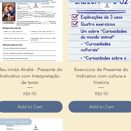
Quick View
Quick View
eu irmão André - Presente do
Exercícios de Presente do
Indicativo com Interpretação
Indicativo com cultura e
de texto
história
Price
Price
R$4.90
R$4.90
Add to Cart
Add to Cart
+ versão online