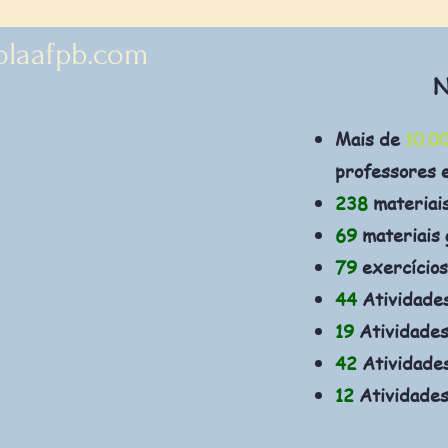
olaafpb.com
N
Mais de
10.0
professores 
238
materiai
69
materiais 
79
exercícios
44
Atividade
19
Atividades
42
Atividades
12
Atividades