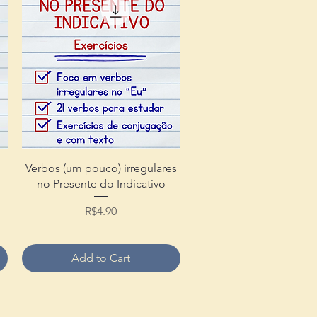
Quick View
Verbos (um pouco) irregulares
no Presente do Indicativo
Price
R$4.90
Add to Cart