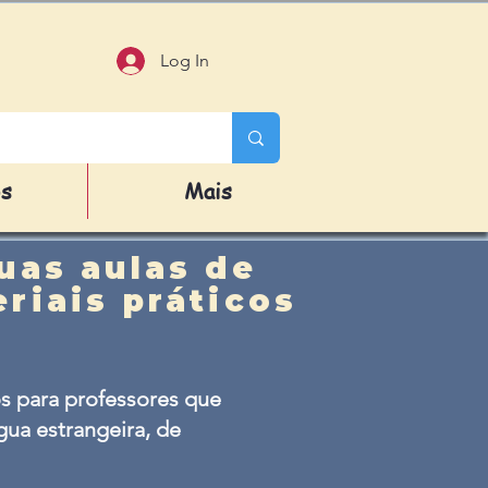
Log In
os
Mais
uas aulas de
riais práticos
s para professores que
ua estrangeira, de