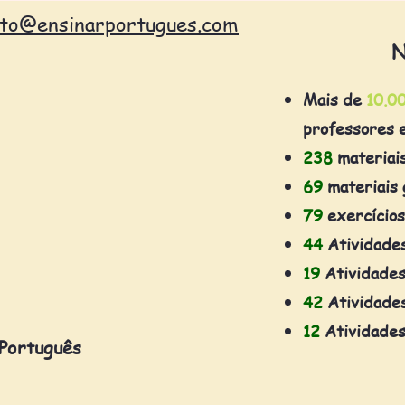
ato@ensinarportugues.com
N
Mais de
10.0
professores 
238
materiai
69
materiais 
79
exercícios
44
Atividade
19
Atividades
42
Atividades
12
Atividades
 Português