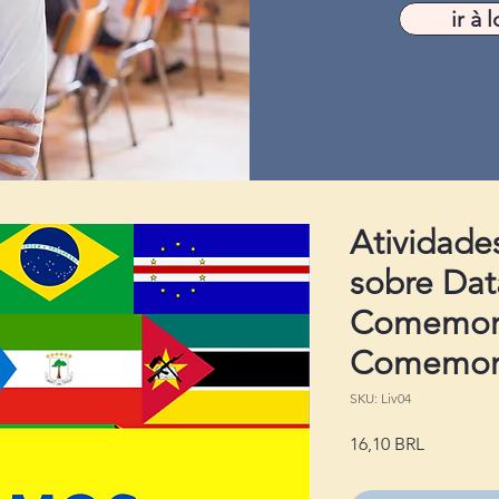
ir à l
Atividade
sobre Dat
Comemora
Comemor
SKU: Liv04
Precio
16,10 BRL