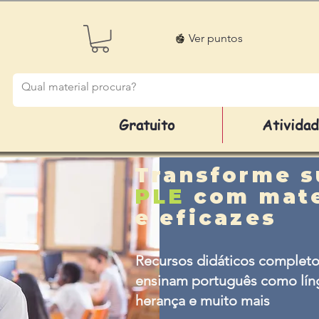
Ver puntos
Gratuito
Ativida
Transforme s
PLE
com mate
e eficazes
Recursos didáticos completo
ensinam português como líng
herança e muito mais