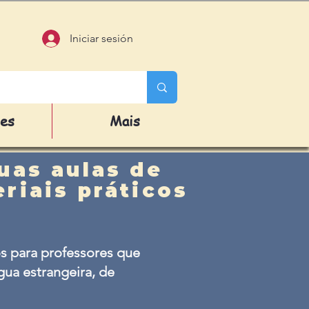
Iniciar sesión
des
Mais
uas aulas de
riais práticos
s para professores que
ua estrangeira, de