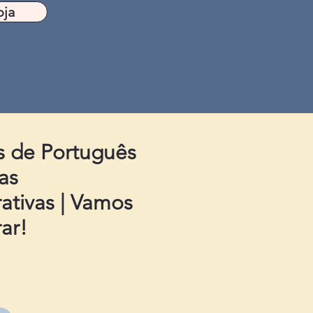
oja
s de Português
as
tivas | Vamos
ar!