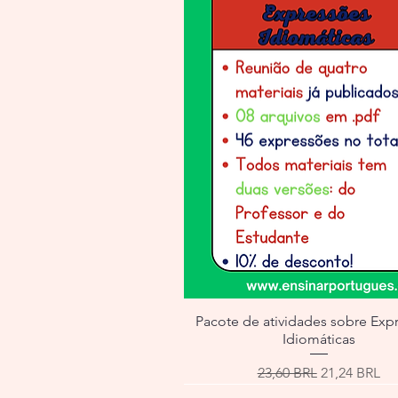
Pacote de atividades sobre Exp
Idiomáticas
Precio
Precio de of
23,60 BRL
21,24 BRL