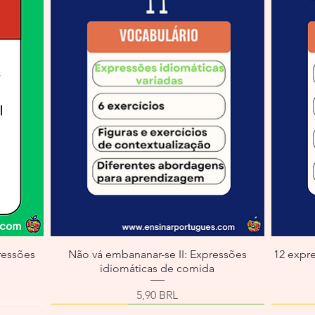
ressões
Não vá embananar-se II: Expressões
12 expr
idiomáticas de comida
erta
Precio
5,90 BRL