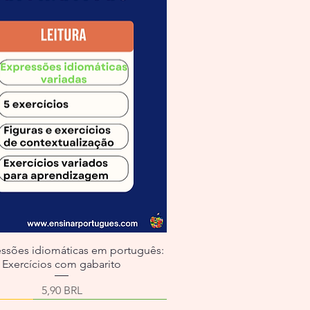
essões idiomáticas em português:
Exercícios com gabarito
Precio
5,90 BRL