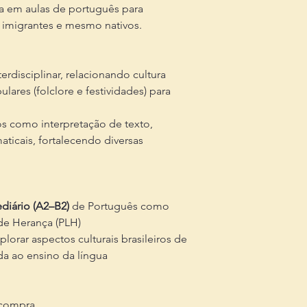
ra em aulas de português para
, imigrantes e mesmo nativos.
disciplinar, relacionando cultura
lares (folclore e festividades) para
cos como interpretação de texto,
aticais, fortalecendo diversas
ediário (A2–B2)
de Português como
 de Herança (PLH)
lorar aspectos culturais brasileiros de
ada ao ensino da língua
 compra