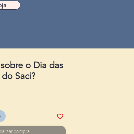
oja
 sobre o Dia das
 do Saci?
o
ealizar compra