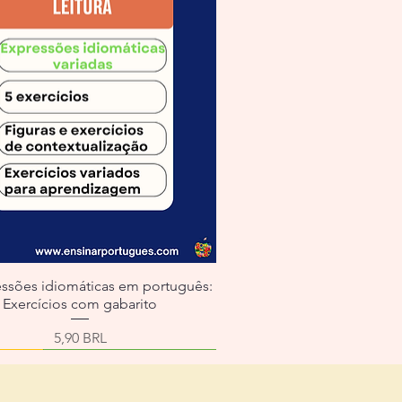
essões idiomáticas em português:
Exercícios com gabarito
Precio
5,90 BRL