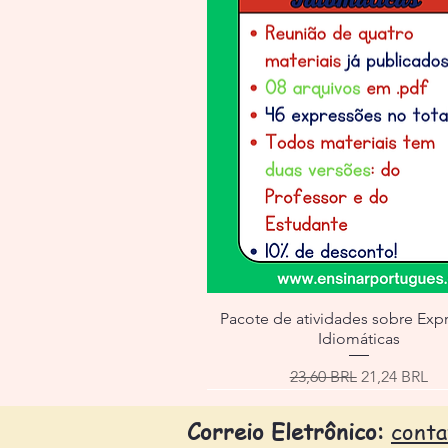
Pacote de atividades sobre Exp
Idiomáticas
Precio
Precio de of
23,60 BRL
21,24 BRL
Correio Eletrônico:
cont