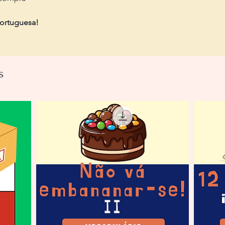
portuguesa!
s