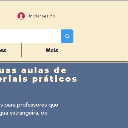
Iniciar sesión
des
Mais
uas aulas de
riais práticos
s para professores que
ua estrangeira, de