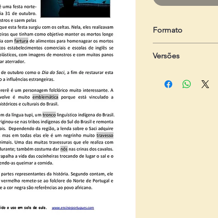
Formato
em .zip
Versões
Dois arquivos em .pd
- Do estudante:
com 4
- Do professor:
com 5
e gabarito