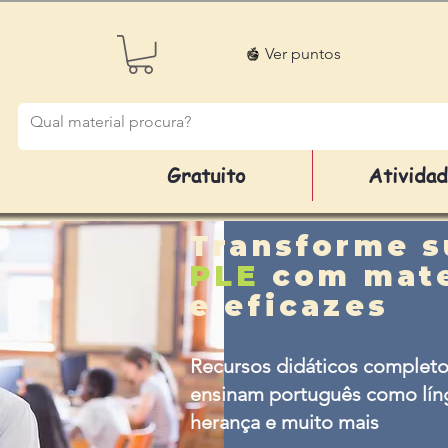
Ver puntos
Gratuito
Ativida
Transforme s
PLE
com mate
e eficazes
Recursos didáticos completo
ensinam português como líng
herança e muito mais