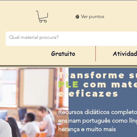
Ver puntos
Gratuito
Ativida
Transforme s
PLE
com mate
e eficazes
Recursos didáticos completo
ensinam português como líng
herança e muito mais