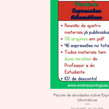
Pacote de atividades sobre Exp
Idiomáticas
Precio
Precio de of