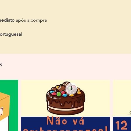
mediato
após a compra
portuguesa!
s