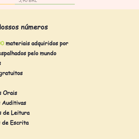
5,90 BRL
ossos números
00
materiais adquiridos por
espalhados pelo mundo
s
gratuitos
s Orais
 Auditivas
 de Leitura
 de Escrita