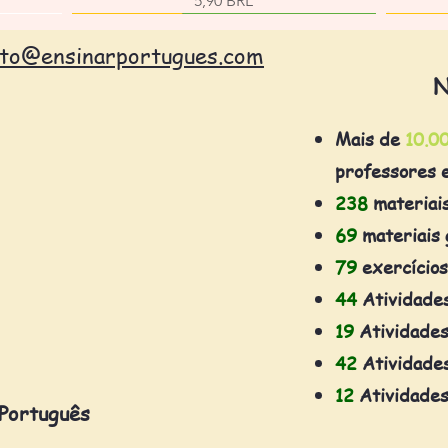
5,90 BRL
ato@ensinarportugues.com
N
Mais de
10.0
professores 
238
materiai
69
materiais 
79
exercícios
44
Atividade
19
Atividades
42
Atividades
12
Atividades
 Português