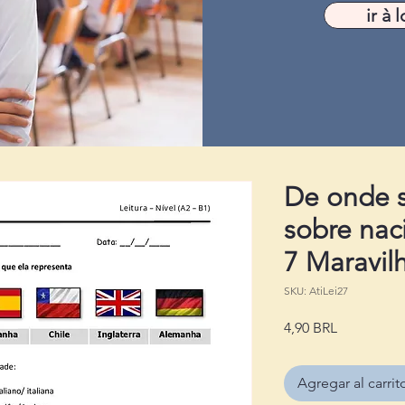
ir à l
De onde s
sobre nac
7 Maravi
SKU: AtiLei27
Precio
4,90 BRL
Agregar al carrit