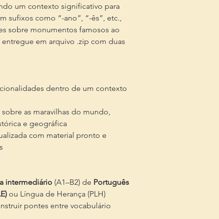
ando um contexto significativo para
m sufixos como “-ano”, “-ês”, etc.,
es sobre monumentos famosos ao
é entregue em arquivo .zip com duas
acionalidades dentro de um contexto
a sobre as maravilhas do mundo,
tórica e geográfica
tualizada com material pronto e
s
a intermediário
(A1–B2) de
Português
E)
ou Língua de Herança (PLH)
struir pontes entre vocabulário