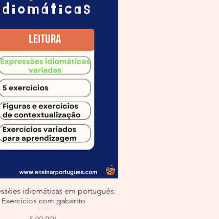
essões idiomáticas em português:
Exercícios com gabarito
Precio