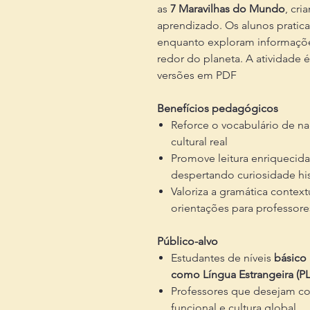
as
7 Maravilhas do Mundo
, cri
aprendizado. Os alunos pratica
enquanto exploram informaçõ
redor do planeta. A atividade 
versões em PDF
Benefícios pedagógicos
Reforce o vocabulário de n
cultural real
Promove leitura enriquecid
despertando curiosidade his
Valoriza a gramática contex
orientações para professore
Público-alvo
Estudantes de níveis
básico 
como Língua Estrangeira (PL
Professores que desejam con
funcional e cultura global