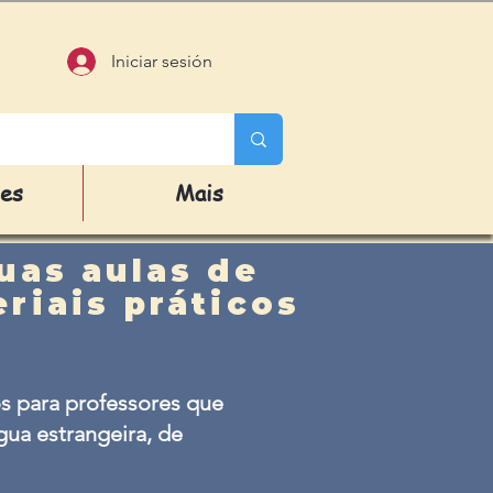
Iniciar sesión
des
Mais
uas aulas de
riais práticos
s para professores que
ua estrangeira, de