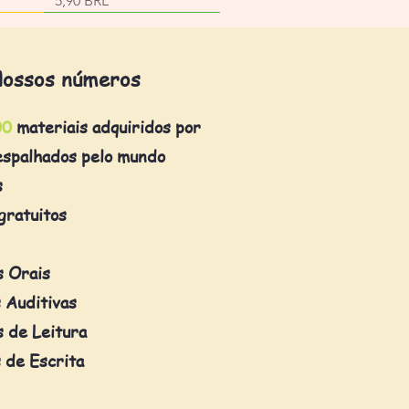
5,90 BRL
ossos números
00
materiais adquiridos por
espalhados pelo mundo
s
gratuitos
s Orais
 Auditivas
 de Leitura
 de Escrita