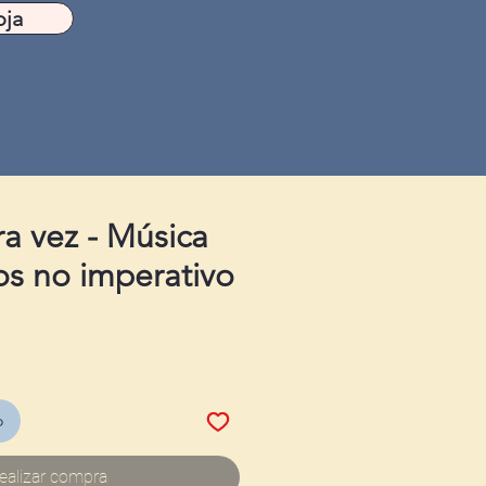
oja
ra vez - Música
s no imperativo
o
ealizar compra