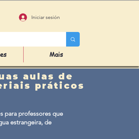
Iniciar sesión
des
Mais
uas aulas de
riais práticos
s para professores que
ua estrangeira, de