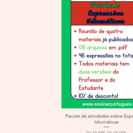
Pacote de atividades sobre Exp
Idiomáticas
Precio
Precio de of