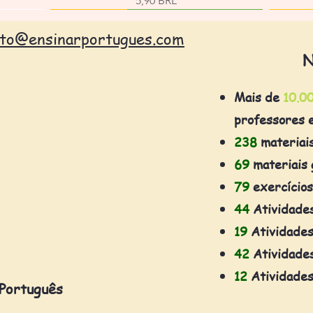
5,90 BRL
ato@ensinarportugues.com
N
Mais de
10.0
professores 
238
materiai
69
materiais 
79
exercícios
44
Atividade
19
Atividades
42
Atividades
12
Atividades
 Português