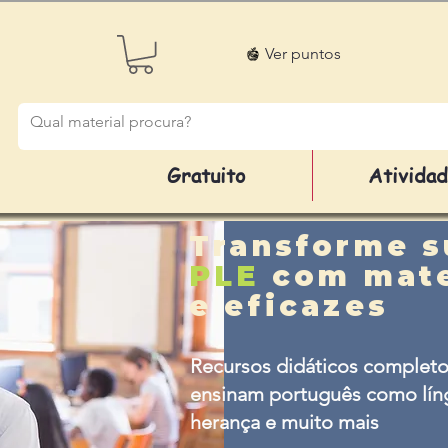
Ver puntos
Gratuito
Ativida
Transforme s
PLE
com mate
e eficazes
Recursos didáticos completo
ensinam português como líng
herança e muito mais