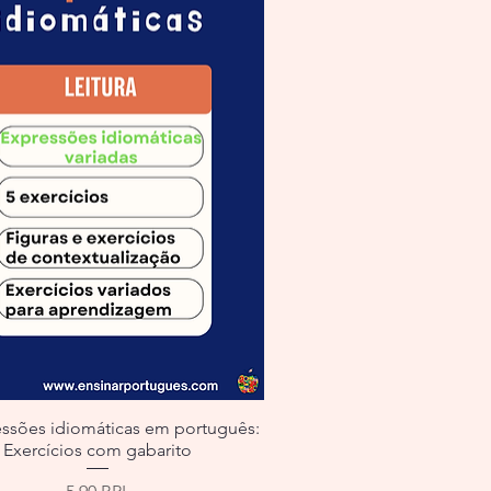
essões idiomáticas em português:
Exercícios com gabarito
Precio