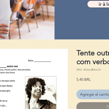
ir à l
Tente out
com verbo
SKU: AtiAudMus12
Precio
5,40 BRL
Agregar al carrit
R