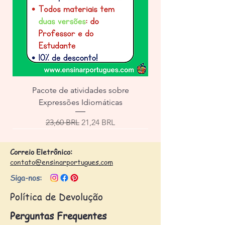
Pacote de atividades sobre
Expressões Idiomáticas
Precio
Precio de oferta
23,60 BRL
21,24 BRL
Correio Eletrônico:
contato@ensinarportugues.com
Siga-nos:
Política de Devolução
Perguntas Frequentes