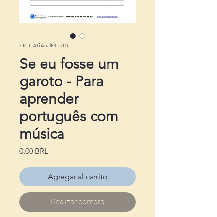
SKU: AtiAudMus10
Se eu fosse um
garoto - Para
aprender
português com
música
Precio
0,00 BRL
Agregar al carrito
Realizar compra