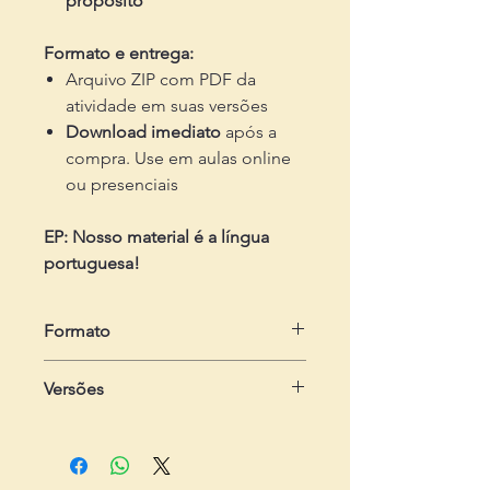
propósito
Formato e entrega:
Arquivo ZIP com PDF da
atividade em suas versões
Download imediato
após a
compra. Use em aulas online
ou presenciais
EP: Nosso material é a língua
portuguesa!
Formato
em .zip
Versões
Dois arquivos em .pdf
- Do estudante:
com 2 páginas, com
sete exercícios
- Do professor:
com 3 páginas,