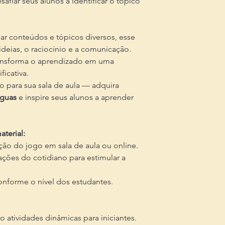
esafiar seus alunos a identificar o tópico
isar conteúdos e tópicos diversos, esse
ideias, o raciocínio e a comunicação.
ransforma o aprendizado em uma
ficativa.
o para sua sala de aula — adquira
nguas
e inspire seus alunos a aprender
terial:
ação do jogo em sala de aula ou online.
ções do cotidiano para estimular a
onforme o nível dos estudantes.
 atividades dinâmicas para iniciantes.