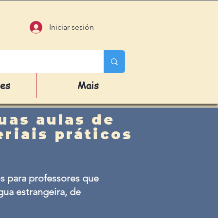
Iniciar sesión
des
Mais
uas aulas de
riais práticos
s para professores que
ua estrangeira, de