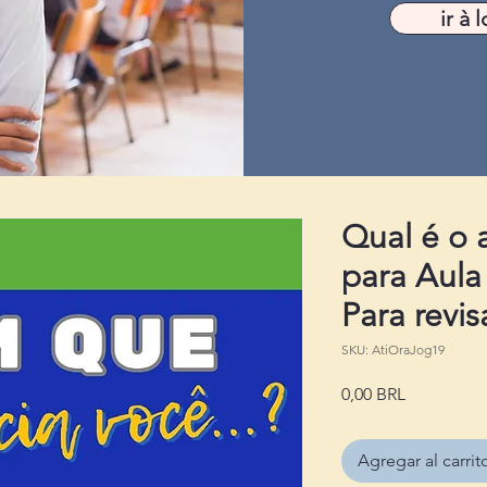
ir à l
Qual é o 
para Aula
Para revis
SKU: AtiOraJog19
Precio
0,00 BRL
Agregar al carrit