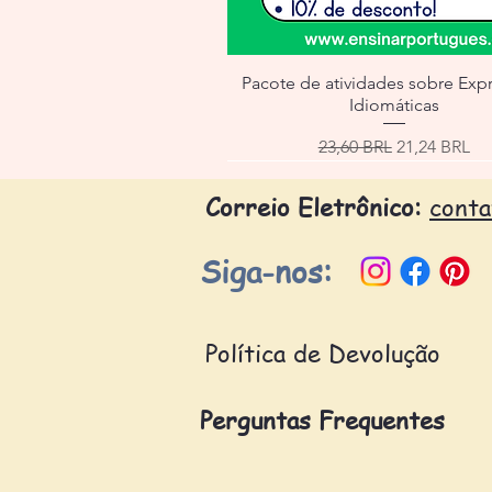
Pacote de atividades sobre Exp
Idiomáticas
Precio
Precio de of
23,60 BRL
21,24 BRL
Correio Eletrônico:
cont
Siga-nos:
Política de Devolução
Perguntas Frequentes