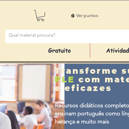
Ver puntos
Gratuito
Ativida
Transforme s
PLE
com mate
e eficazes
Recursos didáticos completo
ensinam português como líng
herança e muito mais