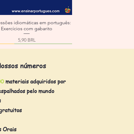
essões idiomáticas em português:
Exercícios com gabarito
Precio
5,90 BRL
ossos números
00
materiais adquiridos por
espalhados pelo mundo
s
gratuitos
s Orais