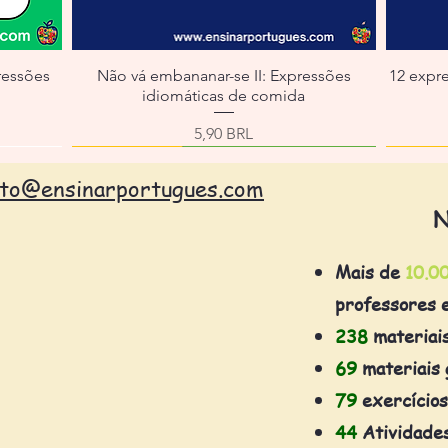
ressões
Não vá embananar-se II: Expressões
12 expr
idiomáticas de comida
erta
Precio
5,90 BRL
ato@ensinarportugues.com
N
Mais de
10.0
professores 
238
materiai
69
materiais 
79
exercícios
44
Atividade