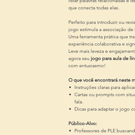
listar palavras relacionadas e d
que conecta todas elas.
Perfeito para introduzir ou rev
jogo estimula a associação de 
Uma ferramenta prática que t
experiência colaborativa e signi
Leve mais leveza e engajament
agora seu
jogo para aula de lí
com entusiasmo!
O que você encontrará neste ma
Instruções claras para aplic
Cartas ou prompts com situa
fala.
Dicas para adaptar o jogo c
Público-Alvo:
Professores de PLE buscando