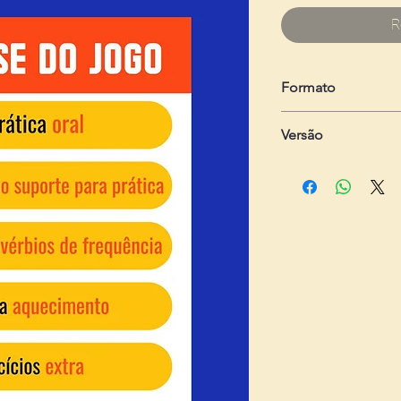
R
Formato
Um arquivo em .pdf
Versão
- Do professor:
com 1
e sugestões