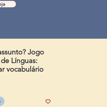
oja
assunto? Jogo
 de Línguas:
ar vocabulário
o