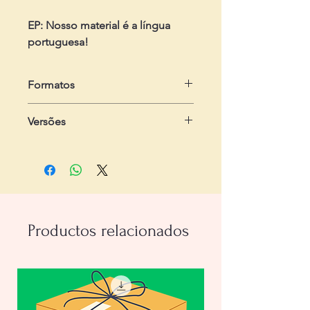
EP: Nosso material é a língua
portuguesa!
Formatos
- Dois arquivos em .pdf
Versões
- Do professor:
com 2 páginas,
contendo passo-a-passo
- Do estudante:
com 1 página,
contendo a atividade
Productos relacionados