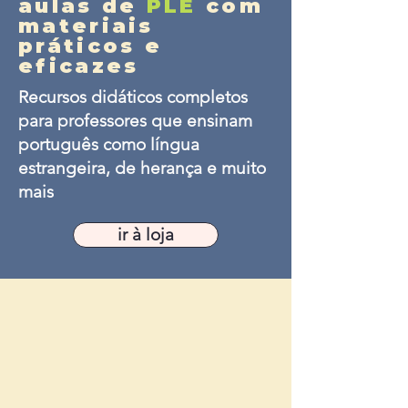
aulas de
PLE
com
materiais
práticos e
eficazes
Recursos didáticos completos
para professores que ensinam
português como língua
estrangeira, de herança e muito
mais
ir à loja