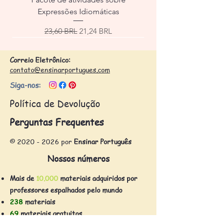
Expressões Idiomáticas
Precio
Precio de oferta
23,60 BRL
21,24 BRL
Correio Eletrônico:
contato@ensinarportugues.com
Siga-nos:
Política de Devolução
Perguntas Frequentes
©
2020 - 2026
por
Ensinar Português
Nossos números
Mais de
10.000
materiais adquiridos por
professores espalhados pelo mundo
238
materiais
69
materiais gratuitos